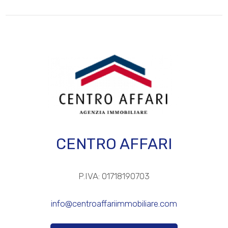
3
4
5
5+
CENTRO AFFARI
Altre
opzioni
P.IVA: 01718190703
-
multiscelta
info@centroaffariimmobiliare.com
Giardino