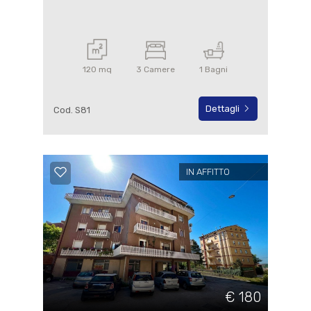
120 mq
3 Camere
1 Bagni
Dettagli
Cod. S81
IN AFFITTO
€ 180