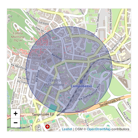
3
Infissi: Legno
Trasporti Pubblici
Anno di costruzione: 1957
4
Asilo
Stato attuale: Libero al rogito
Scuole Elementari
5
Spese condominio: € 90
Scuole Medie
Balconi: Presente
5+
Scuole Superiori
Posti letto max: 4
Bar
Camere
Posti letto singoli: 4
minime
Uffici postali
Cucina: Abitabile
Uffici comunali
Qualsiasi
Arredato: Arredato
+
Posizione: Centrale
1
−
Leaflet
| OSM ©
OpenStreetMap
contributors
2