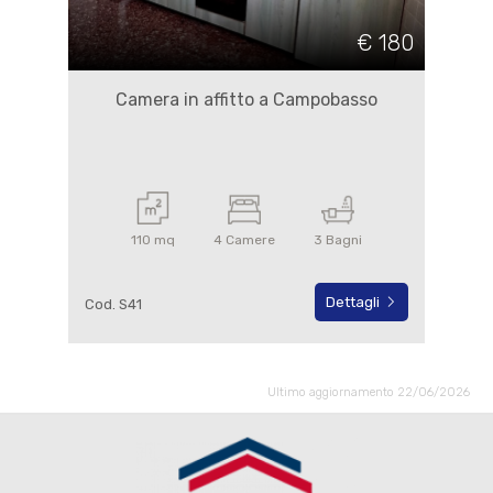
€ 180
Camera in affitto a Campobasso
110 mq
4 Camere
3 Bagni
Dettagli
Cod. S41
Ultimo aggiornamento 22/06/2026