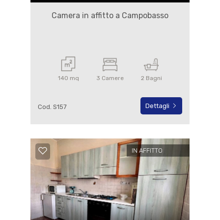
Camera in affitto a Campobasso
140 mq
3 Camere
2 Bagni
Dettagli
Cod. S157
IN AFFITTO