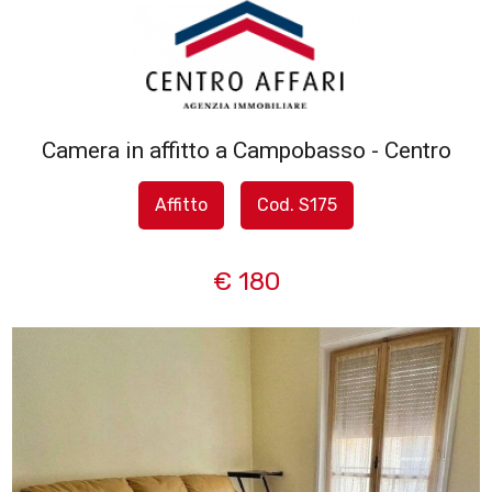
Codice
HOME
L'AGENZIA
Camera in affitto a Campobasso - Centro
Contratto
SERVIZI
Affitto
Cod. S175
Qualsiasi
IN
€ 180
Vendita
VENDITA
Affitto
IN
AFFITTO
Scegli
dove
SFOGLIA