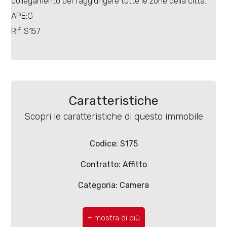
collegamento per raggiungere tutte le zone della città.
APE:G
Rif. S157
Locali
minimi
Caratteristiche
Qualsiasi
Scopri le caratteristiche di questo immobile
1
Codice: S175
Contratto: Affitto
2
Categoria: Camera
3
CAP: 86100
Comune: Campobasso