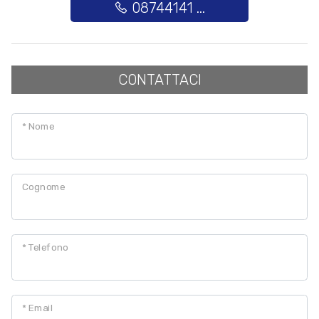
08744141 ...
Posto auto/Box
Balcone/Terrazzo
CONTATTACI
Ascensore
* Nome
Arredato
Cognome
Nuova costruzione
Lusso
* Telefono
* Email