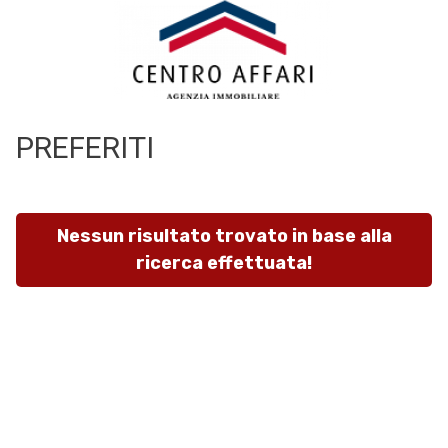
Codice
HOME
L'AGENZIA
PREFERITI
Contratto
SERVIZI
Qualsiasi
Nessun risultato trovato in base alla
IN
ricerca effettuata!
Vendita
VENDITA
Affitto
IN
AFFITTO
Scegli
dove
SFOGLIA