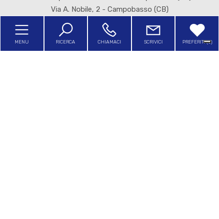
4
Via A. Nobile, 2 - Campobasso (CB)
P.IVA 01718190703
5
MENU
RICERCA
CHIAMACI
SCRIVICI
PREFERITI (
0
)
5+
Home
Bagni
L'Agenzia
minimi
Servizi
Qualsiasi
In Affitto
1
Sfoglia il nostro giornalino
2
Contatti