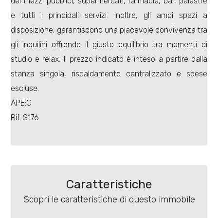
dei mezzi pubblici, supermercati, farmacie, bar, palestre
e tutti i principali servizi. Inoltre, gli ampi spazi a
disposizione, garantiscono una piacevole convivenza tra
gli inquilini offrendo il giusto equilibrio tra momenti di
studio e relax. Il prezzo indicato è inteso a partire dalla
Locali
stanza singola, riscaldamento centralizzato e spese
minimi
escluse.
APE:G
Qualsiasi
Rif. S176
1
2
Caratteristiche
3
Scopri le caratteristiche di questo immobile