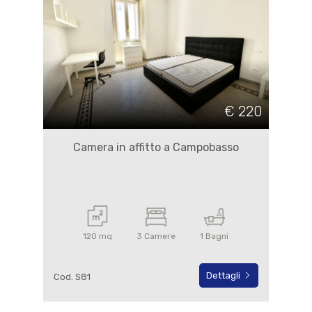
€ 220
Camera in affitto a Campobasso
120 mq
3 Camere
1 Bagni
Dettagli
Cod. S81