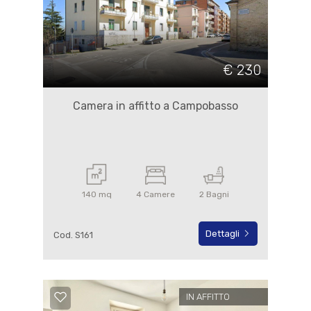
€ 230
Camera in affitto a Campobasso
140 mq
4 Camere
2 Bagni
Dettagli
Cod. S161
IN AFFITTO