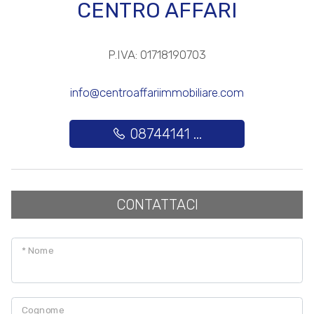
CENTRO AFFARI
Posto auto/Box
P.IVA: 01718190703
Balcone/Terrazzo
info@centroaffariimmobiliare.com
Ascensore
08744141 ...
Arredato
Nuova costruzione
CONTATTACI
Lusso
* Nome
Cognome