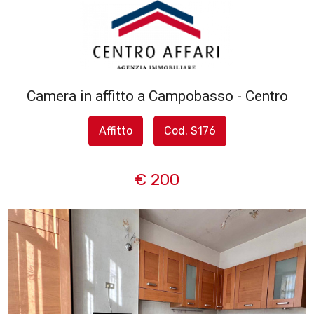
Codice
HOME
L'AGENZIA
Camera in affitto a Campobasso - Centro
Contratto
SERVIZI
Affitto
Cod. S176
Qualsiasi
IN
€ 200
Vendita
VENDITA
Affitto
IN
AFFITTO
Scegli
dove
SFOGLIA