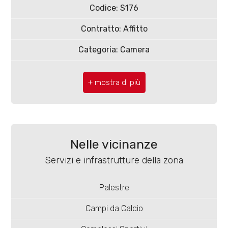
4
Codice: S176
Contratto: Affitto
5
Categoria: Camera
5+
CAP: 86100
Comune: Campobasso
Bagni
minimi
Zona: Centro
Totale mq: 130 mq
Qualsiasi
Nelle vicinanze
Camere: 3
Servizi e infrastrutture della zona
1
Bagni: 2
Palestre
Locali: 4
2
Campi da Calcio
Stato conservazione: Ottimo