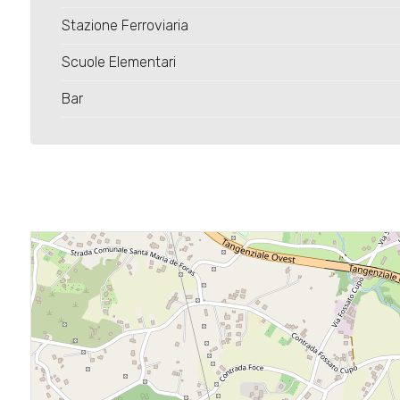
3
Stazione Ferroviaria
4
Scuole Elementari
Bar
5
5+
Camere
minime
Qualsiasi
1
2