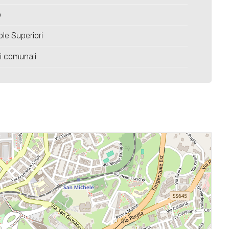
o
le Superiori
ci comunali