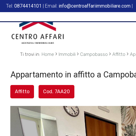
Tel:
0874414101
| Email:
info@centroaffariimmobiliare.com
|
Codice
HOME
L'AGENZIA
Contratto
SERVIZI
›
›
›
›
Ti trovi in:
Home
Immobili
Campobasso
Affitto
Ap
Qualsiasi
IN
Appartamento in affitto a Campob
Vendita
VENDITA
Affitto
Cod. 7AA20
Affitto
IN
AFFITTO
Scegli
dove
SFOGLIA