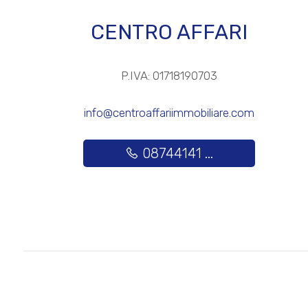
CENTRO AFFARI
Posto auto/Box
Balcone/Terrazzo
P.IVA: 01718190703
Ascensore
info@centroaffariimmobiliare.com
Arredato
08744141 ...
Nuova costruzione
Lusso