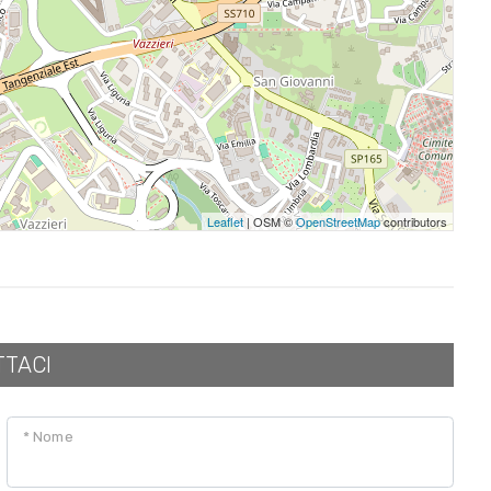
Leaflet
| OSM ©
OpenStreetMap
contributors
TTACI
* Nome