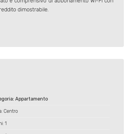
 indicato è comprensivo di abbonamento Wi-Fi con
reddito dimostrabile.
egoria: Appartamento
: Centro
i: 1