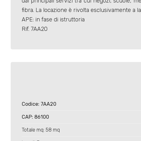
dai principali servizi tra cui negozi, scuole, 
fibra. La locazione è rivolta esclusivamente a l
APE: in fase di istruttoria
Rif. 7AA20
Locali
minimi
Qualsiasi
1
Codice: 7AA20
2
CAP: 86100
3
Totale mq: 58 mq