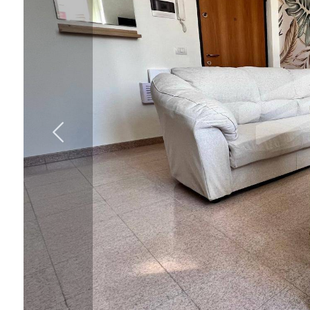
cercare
IL
Provincia
NOSTRO
GIORNALINO
Comune
CONTATTI
Tipologia
-
multiscelta
Qualsiasi
Residenziali