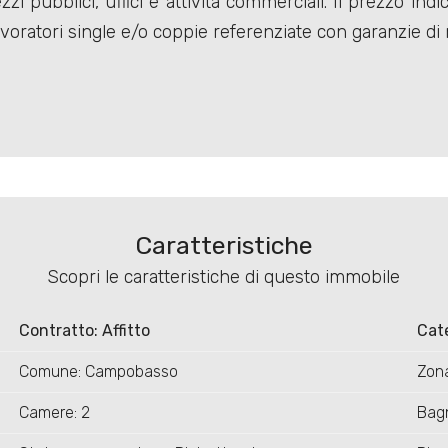
mezzi pubblici, uffici e attività commerciali. Il prezzo
avoratori single e/o coppie referenziate con garanzie di 
Caratteristiche
Scopri le caratteristiche di questo immobile
Contratto: Affitto
Cat
Comune: Campobasso
Zona
Camere: 2
Bagn