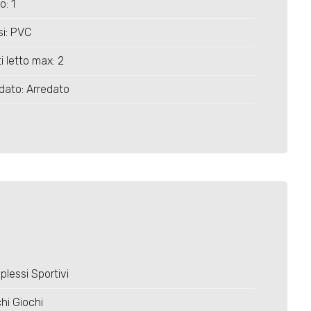
o: 1
ssi: PVC
i letto max: 2
dato: Arredato
lessi Sportivi
hi Giochi