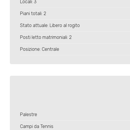
4
Locali: 3
Piani totali: 2
5
Stato attuale: Libero al rogito
5+
Posti letto matrimoniali: 2
Posizione: Centrale
Bagni
minimi
Qualsiasi
1
2
Palestre
Campi da Tennis