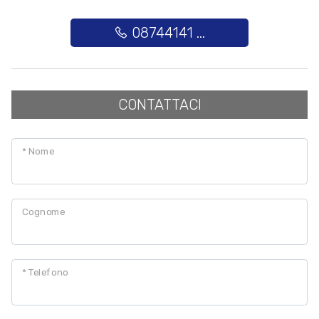
08744141 ...
Posto auto/Box
Balcone/Terrazzo
CONTATTACI
Ascensore
* Nome
Arredato
Nuova costruzione
Cognome
Lusso
* Telefono