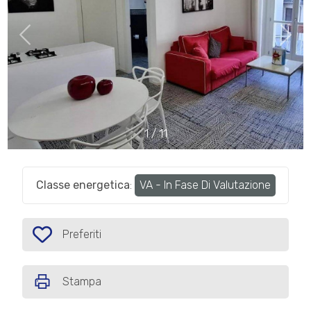
cercare
IL
Provincia
NOSTRO
GIORNALINO
Comune
CONTATTI
1
/
11
Classe energetica
:
VA - In Fase Di Valutazione
Tipologia
-
multiscelta
Preferiti
Preferiti: Cod. 7AA11
Qualsiasi
Stampa
Residenziali