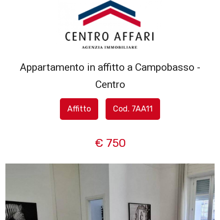
Codice
HOME
L'AGENZIA
Appartamento in affitto a Campobasso -
Contratto
Centro
SERVIZI
Qualsiasi
Affitto
Cod. 7AA11
IN
Vendita
VENDITA
€ 750
Affitto
IN
AFFITTO
Scegli
dove
SFOGLIA