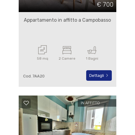
€ 700
Appartamento in affitto a Campobasso
58 mq
2 Camere
1 Bagni
Dettagli
Cod. 7AA20
IN AFFITTO