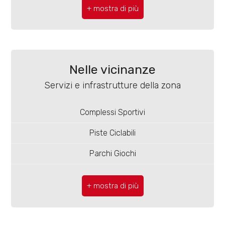
4
Comune: Campobasso
5
Zona: Centro
Totale mq: 50 mq
5+
Nelle vicinanze
Camere: 1
Servizi e infrastrutture della zona
Bagni
Bagni: 1
minimi
Complessi Sportivi
Locali: 2
Piste Ciclabili
Qualsiasi
Stato conservazione: Ristrutturato
Parchi Giochi
Piano: 1
1
Stazione Ferroviaria
Piani totali: 3
Trasporti Pubblici
2
Riscaldamento: Autonomo
Asilo
Ascensore: Si