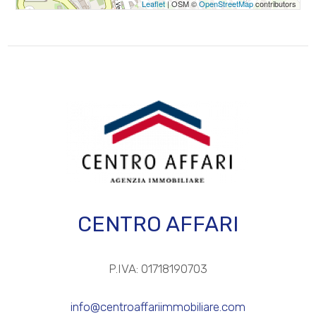
Leaflet
| OSM ©
OpenStreetMap
contributors
3
4
5
5+
Altre
CENTRO AFFARI
opzioni
-
multiscelta
P.IVA: 01718190703
info@centroaffariimmobiliare.com
Giardino