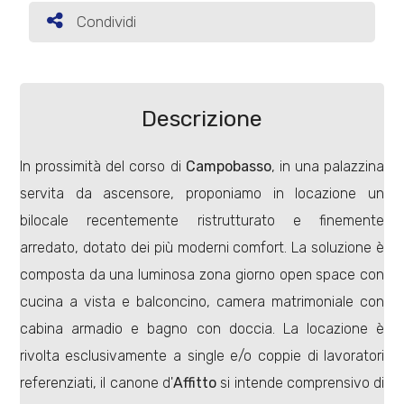
Condividi
Condividi
Commerciali
Terreni
Descrizione
In prossimità del corso di
Campobasso
, in una palazzina
Prezzo
servita da ascensore, proponiamo in locazione un
bilocale recentemente ristrutturato e finemente
arredato, dotato dei più moderni comfort. La soluzione è
composta da una luminosa zona giorno open space con
cucina a vista e balconcino, camera matrimoniale con
cabina armadio e bagno con doccia. La locazione è
Totale
rivolta esclusivamente a single e/o coppie di lavoratori
mq
referenziati, il canone d'
Affitto
si intende comprensivo di