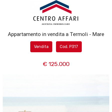
Codice
HOME
L'AGENZIA
Appartamento in vendita a Termoli - Mare
Contratto
SERVIZI
Vendita
Cod. P317
Qualsiasi
IN
€ 125.000
Vendita
VENDITA
Affitto
IN
AFFITTO
Scegli
dove
SFOGLIA