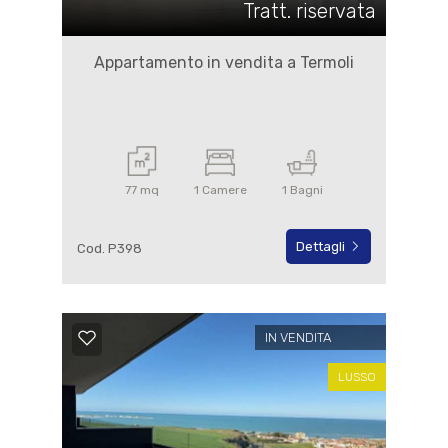
Tratt. riservata
Appartamento in vendita a Termoli
77 mq
1 Camere
1 Bagni
Dettagli
Cod. P398
IN VENDITA
LUSSO