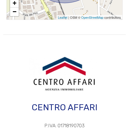
+
−
Uffici comunali
3
Leaflet
| OSM ©
OpenStreetMap
contributors
4
5
5+
Altre
opzioni
-
CENTRO AFFARI
multiscelta
Giardino
P.IVA: 01718190703