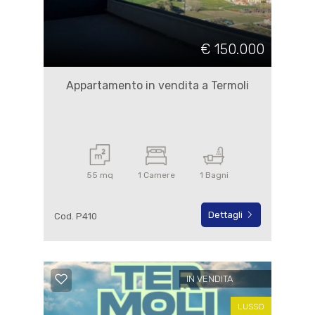
€ 150.000
Appartamento in vendita a Termoli
55 mq
1 Camere
1 Bagni
Dettagli
Cod. P410
IN VENDITA
LUSSO