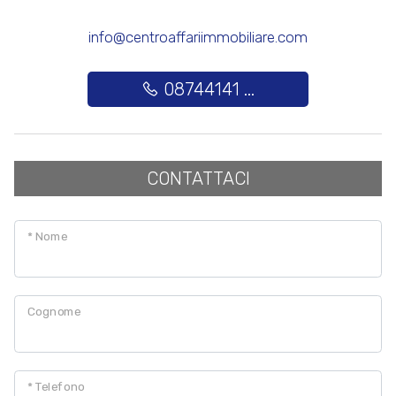
info@centroaffariimmobiliare.com
Posto auto/Box
08744141 ...
Balcone/Terrazzo
Ascensore
CONTATTACI
Arredato
* Nome
Nuova costruzione
Lusso
Cognome
* Telefono