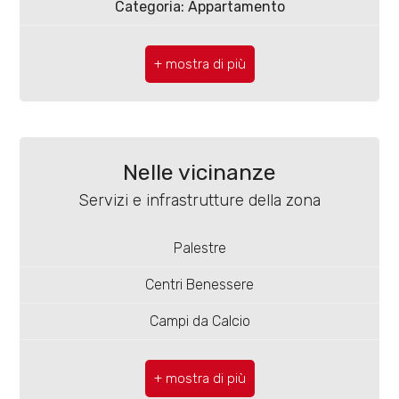
4
Categoria: Appartamento
CAP: 86039
5
Comune: Termoli
5+
Zona: Mare
Totale mq: 60 mq
Nelle vicinanze
Bagni
Camere: 1
minimi
Servizi e infrastrutture della zona
Bagni: 1
Qualsiasi
Palestre
Locali: 2
Centri Benessere
1
Stato conservazione: Ottimo
Campi da Calcio
Numero posti auto scoperti: Si
2
Complessi Sportivi
Piano: Piano terra
Campi da Tennis