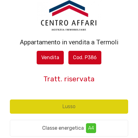
Codice
HOME
L'AGENZIA
Appartamento in vendita a Termoli
Contratto
SERVIZI
Vendita
Cod. P386
Qualsiasi
IN
Tratt. riservata
Vendita
VENDITA
Affitto
IN
Lusso
AFFITTO
Scegli
Classe energetica
:
A4
dove
SFOGLIA