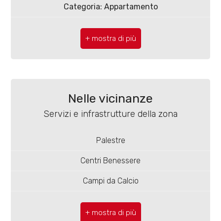
4
Categoria: Appartamento
CAP: 86039
5
Comune: Termoli
5+
Totale mq: 99 mq
Camere: 2
Bagni
Nelle vicinanze
minimi
Bagni: 1
Servizi e infrastrutture della zona
Locali: 2
Qualsiasi
Palestre
Stato conservazione: Ottimo
Centri Benessere
1
Piano: 2
Campi da Calcio
Riscaldamento: Climatizzato
2
Complessi Sportivi
Ascensore: Si