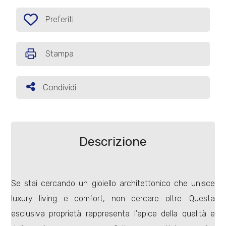
cercare
IL
Preferiti
Provincia
Preferiti: Cod. P386
NOSTRO
GIORNALINO
Stampa
Comune
CONTATTI
Condividi
Condividi
Tipologia
Descrizione
-
multiscelta
Se stai cercando un gioiello architettonico che unisce
Qualsiasi
luxury living e comfort, non cercare oltre. Questa
esclusiva proprietà rappresenta l'apice della qualità e
Residenziali