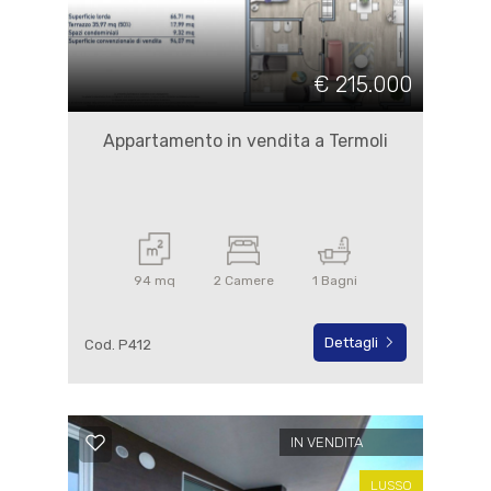
€ 215.000
Appartamento in vendita a Termoli
94 mq
2 Camere
1 Bagni
Dettagli
Cod. P412
IN VENDITA
LUSSO