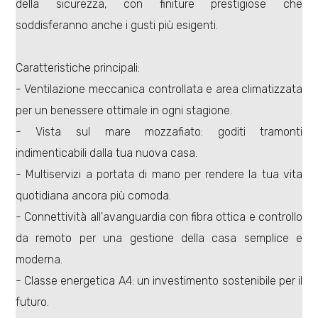
della sicurezza, con finiture prestigiose che
soddisferanno anche i gusti più esigenti.
Commerciali
Caratteristiche principali:
Terreni
- Ventilazione meccanica controllata e area climatizzata
per un benessere ottimale in ogni stagione.
Prezzo
- Vista sul mare mozzafiato: goditi tramonti
indimenticabili dalla tua nuova casa.
- Multiservizi a portata di mano per rendere la tua vita
quotidiana ancora più comoda.
- Connettività all'avanguardia con fibra ottica e controllo
da remoto per una gestione della casa semplice e
moderna.
Totale
- Classe energetica A4: un investimento sostenibile per il
mq
futuro.