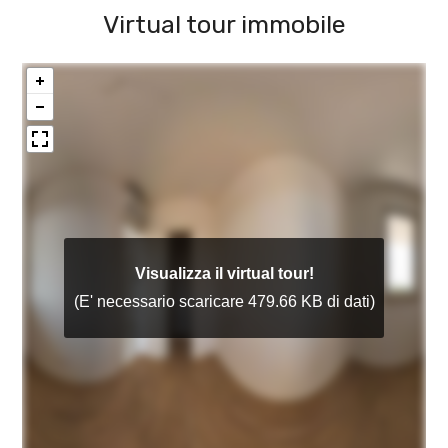
Virtual tour immobile
Posto auto/Box
Balcone/Terrazzo
Ascensore
Arredato
Nuova costruzione
Lusso