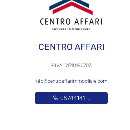
3
4
CENTRO AFFARI
5
P.IVA: 01718190703
5+
info@centroaffariimmobiliare.com
Altre
opzioni
08744141 ...
-
multiscelta
Giardino