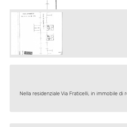
Commerciali
Terreni
Prezzo
Nella residenziale Via Fraticelli, in immobile d
Totale
mq