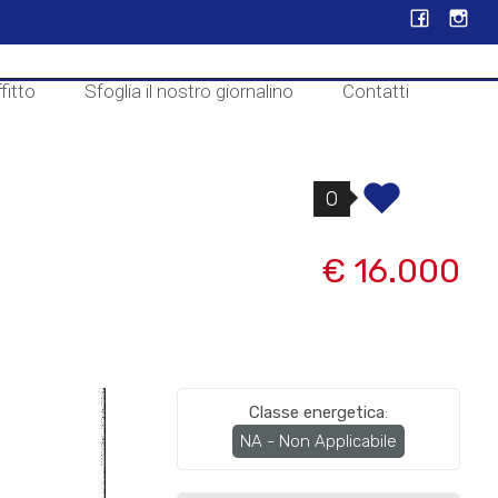
fitto
Sfoglia il nostro giornalino
Contatti
0
€ 16.000
Classe energetica
:
NA - Non Applicabile