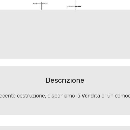
1
/
1
Descrizione
i recente costruzione, disponiamo la
Vendita
di un comodo