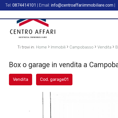
Tel:
0874414101
| Email:
info@centroaffariimmobiliare.com
|
Codice
HOME
L'AGENZIA
Contratto
SERVIZI
›
›
›
›
Ti trovi in:
Home
Immobili
Campobasso
Vendita
B
Qualsiasi
IN
Box o garage in vendita a Campobas
Vendita
VENDITA
Vendita
Cod. garage01
Affitto
IN
AFFITTO
Scegli
dove
SFOGLIA