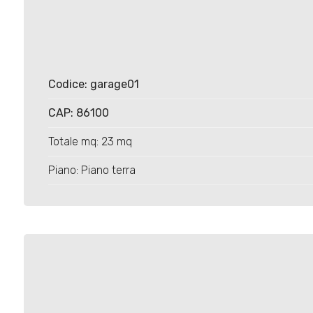
Codice: garage01
Locali
CAP: 86100
minimi
Totale mq: 23 mq
Qualsiasi
Piano: Piano terra
1
2
3