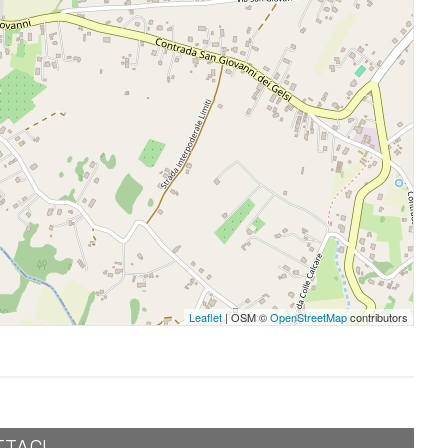
Leaflet
| OSM ©
OpenStreetMap
contributors