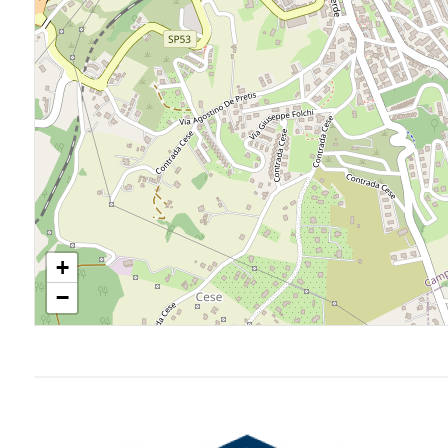
3
4
5
5+
Camere
+
minime
−
Qualsiasi
1
2