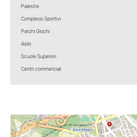
4
Palestre
Complessi Sportivi
5
Parchi Giochi
5+
Asilo
Scuole Superiori
Bagni
minimi
Centri commerciali
Qualsiasi
1
2