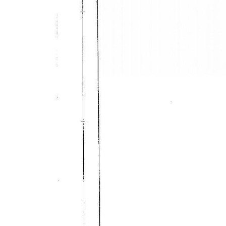
cercare
IL
Provincia
NOSTRO
GIORNALINO
Comune
CONTATTI
Tipologia
-
multiscelta
Qualsiasi
Residenziali