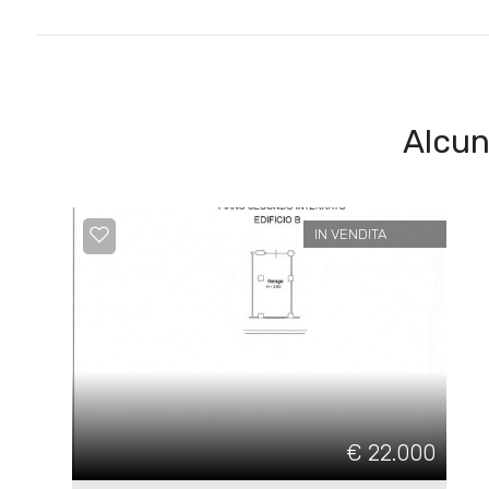
Posto auto/Box
Balcone/Terrazzo
Alcun
Ascensore
IN VENDITA
Arredato
Nuova costruzione
Lusso
€ 22.000