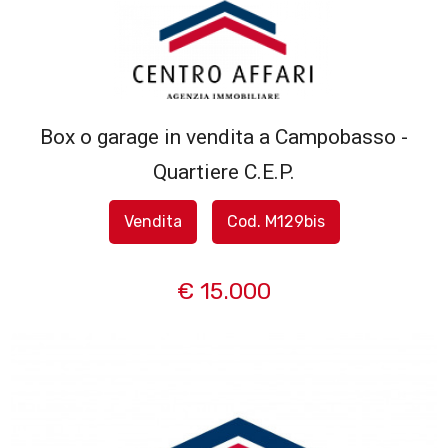
Codice
HOME
L'AGENZIA
Box o garage in vendita a Campobasso -
Contratto
Quartiere C.E.P.
SERVIZI
Qualsiasi
Vendita
Cod. M129bis
IN
Vendita
VENDITA
€ 15.000
Affitto
IN
AFFITTO
Scegli
dove
SFOGLIA