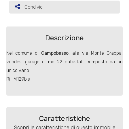
Condividi
Condividi
Commerciali
Terreni
Descrizione
Nel comune di
Campobasso
, alla via Monte Grappa,
Prezzo
vendesi garage di mq 22 catastali, composto da un
unico vano.
Rif. M129bis
Totale
mq
Caratteristiche
Scopri le caratteristiche di questo immobile