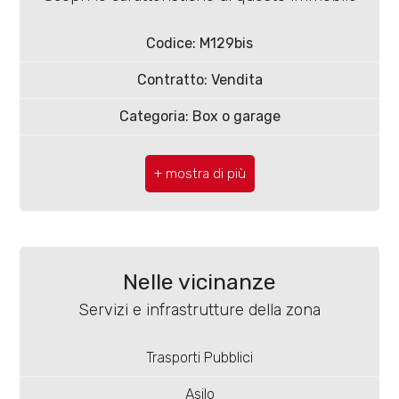
Codice: M129bis
Contratto: Vendita
Categoria: Box o garage
Locali
minimi
CAP: 86100
Comune: Campobasso
Qualsiasi
Zona: Quartiere C.E.P.
1
Totale mq: 22 mq
Nelle vicinanze
Locali: 1
2
Servizi e infrastrutture della zona
Stato conservazione: Buono
3
Trasporti Pubblici
Piano: Seminterrato
Asilo