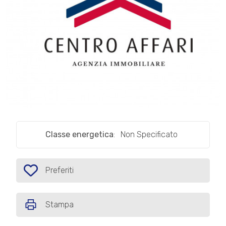
cercare
IL
Provincia
NOSTRO
GIORNALINO
Comune
CONTATTI
1
/
1
Classe energetica
:
Non Specificato
Tipologia
-
multiscelta
Preferiti
Preferiti: Cod. M129bis
Qualsiasi
Stampa
Residenziali