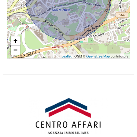
3
4
5
+
−
5+
Leaflet
| OSM ©
OpenStreetMap
contributors
Camere
minime
Qualsiasi
1
2