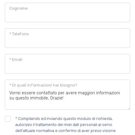
Cognome
Posto auto/Box
Balcone/Terrazzo
* Telefono
Ascensore
* Email
Arredato
Nuova costruzione
* Di quali informazioni hai bisogno?
Lusso
*
Compilando ed inviando questo modulo di richiesta,
autorizzo il trattamento dei miei dati personali ai sensi
dell'attuale normativa e confermo di aver preso visione