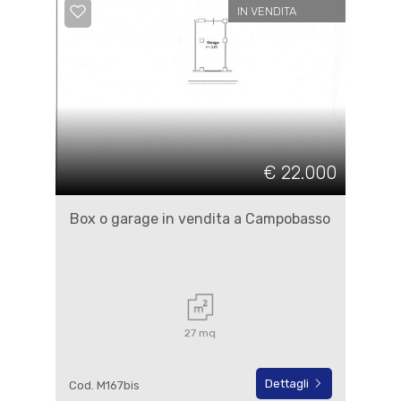
IN VENDITA
€ 22.000
Box o garage in vendita a Campobasso
27 mq
Dettagli
Cod. M167bis