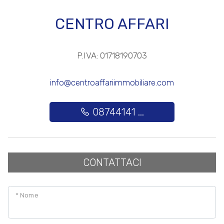
CENTRO AFFARI
3
P.IVA: 01718190703
4
info@centroaffariimmobiliare.com
5
08744141 ...
5+
Altre
CONTATTACI
opzioni
-
multiscelta
* Nome
Giardino