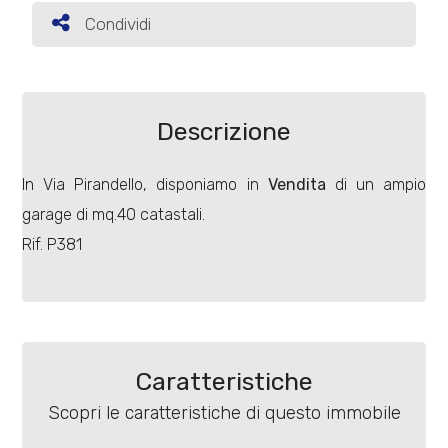
Condividi
Condividi
Commerciali
Terreni
Descrizione
In Via Pirandello, disponiamo in
Vendita
di un ampio
Prezzo
garage di mq.40 catastali.
Rif. P381
Totale
Caratteristiche
mq
Scopri le caratteristiche di questo immobile