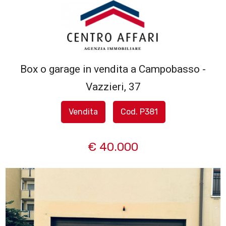
Codice
HOME
L'AGENZIA
Box o garage in vendita a Campobasso -
Contratto
Vazzieri, 37
SERVIZI
Qualsiasi
Vendita
Cod. P381
IN
Vendita
VENDITA
€ 40.000
Affitto
IN
AFFITTO
Scegli
dove
SFOGLIA