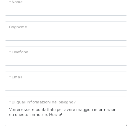
* Nome
3
Cognome
4
5
* Telefono
5+
* Email
Altre
opzioni
* Di quali informazioni hai bisogno?
-
multiscelta
Giardino