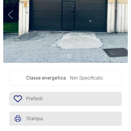
cercare
IL
Provincia
NOSTRO
GIORNALINO
Comune
CONTATTI
1
/
10
Classe energetica
:
Non Specificato
Tipologia
-
multiscelta
Preferiti
Preferiti: Cod. P381
Qualsiasi
Stampa
Residenziali