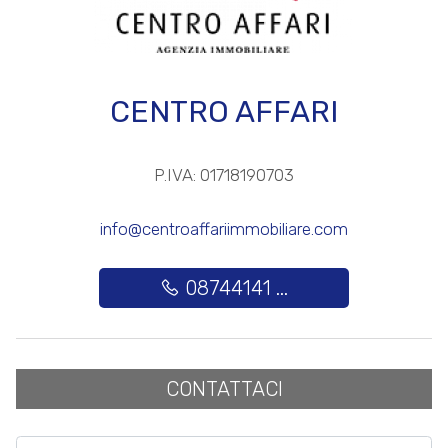
3
4
CENTRO AFFARI
5
5+
P.IVA: 01718190703
info@centroaffariimmobiliare.com
Camere
minime
08744141 ...
Qualsiasi
1
CONTATTACI
2