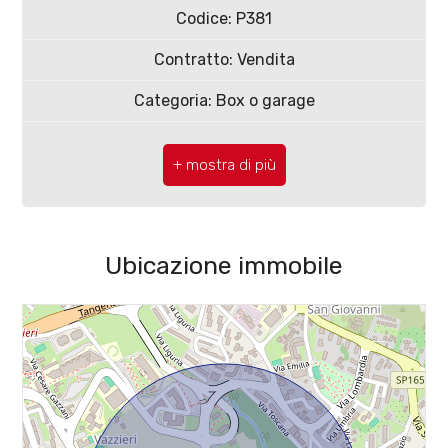
Codice: P381
Contratto: Vendita
Categoria: Box o garage
Locali
CAP: 86100
minimi
Comune: Campobasso
Qualsiasi
Zona: Vazzieri
Ubicazione immobile
Totale mq: 40 mq
1
Locali: 1
2
Stato conservazione: Buono
3