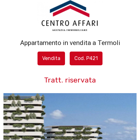
Codice
HOME
L'AGENZIA
Appartamento in vendita a Termoli
Contratto
SERVIZI
Vendita
Cod. P421
Qualsiasi
IN
Tratt. riservata
Vendita
VENDITA
Affitto
IN
AFFITTO
Scegli
dove
SFOGLIA