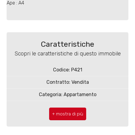
4
Ape : A4
5
5+
Caratteristiche
Scopri le caratteristiche di questo immobile
Bagni
minimi
Codice: P421
Contratto: Vendita
Qualsiasi
Categoria: Appartamento
1
CAP: 86039
2
Comune: Termoli
Totale mq: 70 mq