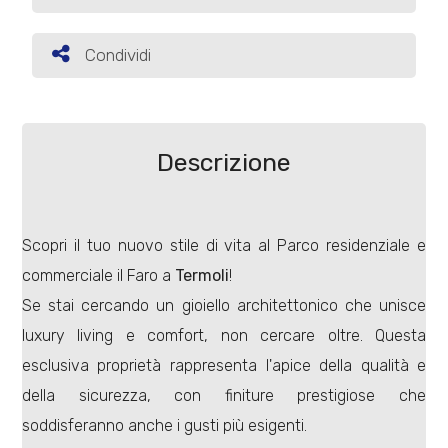
Commerciali
Condividi
Condividi
Terreni
Descrizione
Prezzo
Scopri il tuo nuovo stile di vita al Parco residenziale e
commerciale il Faro a
Termoli
!
Se stai cercando un gioiello architettonico che unisce
luxury living e comfort, non cercare oltre. Questa
esclusiva proprietà rappresenta l'apice della qualità e
Totale
della sicurezza, con finiture prestigiose che
mq
soddisferanno anche i gusti più esigenti.