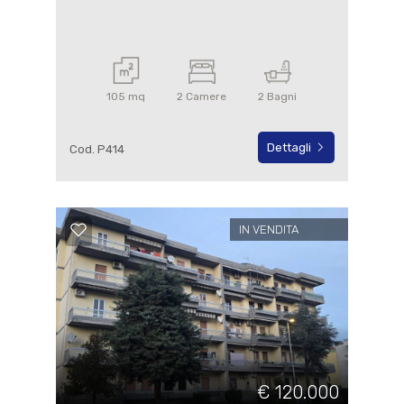
105 mq
2 Camere
2 Bagni
Dettagli
Cod. P414
IN VENDITA
€ 120.000