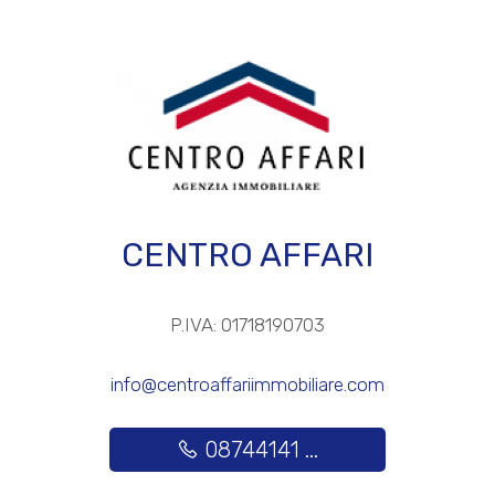
Posto auto/Box
Balcone/Terrazzo
Ascensore
Arredato
CENTRO AFFARI
Nuova costruzione
P.IVA: 01718190703
Lusso
info@centroaffariimmobiliare.com
08744141 ...