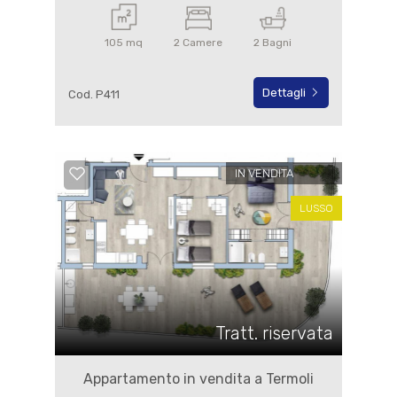
105 mq
2 Camere
2 Bagni
Dettagli
Cod. P411
IN VENDITA
LUSSO
Tratt. riservata
Appartamento in vendita a Termoli