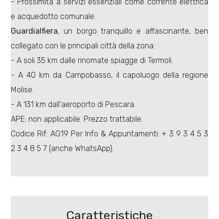
- Prossimità a servizi essenziali come corrente elettrica
4
e acquedotto comunale.
5
Guardialfiera
, un borgo tranquillo e affascinante, ben
collegato con le principali città della zona:
5+
- A soli 35 km dalle rinomate spiagge di Termoli.
- A 40 km da Campobasso, il capoluogo della regione
Molise.
Bagni
- A 131 km dall'aeroporto di Pescara.
minimi
APE: non applicabile. Prezzo trattabile.
Codice Rif: AG19 Per Info & Appuntamenti: + 3 9 3 4 5 3
Qualsiasi
2 3 4 8 5 7 (anche WhatsApp).
1
2
Caratteristiche