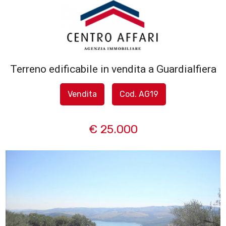
Codice
HOME
L'AGENZIA
Terreno edificabile in vendita a Guardialfiera
Contratto
SERVIZI
Vendita
Cod. AG19
Qualsiasi
IN
€ 25.000
Vendita
VENDITA
Affitto
IN
AFFITTO
Scegli
dove
SFOGLIA