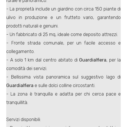
rurale e panoramico.
- La proprietà include un giardino con circa 150 piante di
ulivo in produzione e un frutteto vario, garantendo
prodotti naturali e genuini.
- Un fabbricato di 25 mq, ideale come deposito attrezzi.
Locali
- Fronte strada comunale, per un facile accesso e
minimi
collegamento.
- A solo 1 km dal centro abitato di
Guardialfiera
, per la
Qualsiasi
comodità dei servizi.
- Bellissima vista panoramica sul suggestivo lago di
1
Guardialfiera
e sulle dolci colline circostanti.
- La zona è tranquilla e adatta per chi cerca pace e
2
tranquillità.
3
Servizi disponibili: