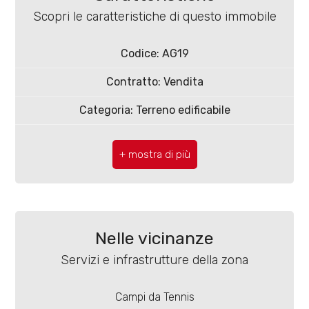
3
Scopri le caratteristiche di questo immobile
4
Codice: AG19
5
Contratto: Vendita
Categoria: Terreno edificabile
5+
CAP: 86030
Comune: Guardialfiera
Camere
minime
Totale mq: 7.600 mq
Possibili realizzazioni: 750 mc
Qualsiasi
Nelle vicinanze
Servizi e infrastrutture della zona
1
Campi da Tennis
2