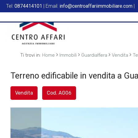
Tel:
0874414101
| Email:
info@centroaffariimmobiliare.com
|
Codice
HOME
L'AGENZIA
Contratto
SERVIZI
›
›
›
›
Ti trovi in:
Home
Immobili
Guardialfiera
Vendita
Te
Qualsiasi
IN
Terreno edificabile in vendita a Gua
Vendita
VENDITA
Vendita
Cod. AG06
Affitto
IN
AFFITTO
Scegli
dove
SFOGLIA