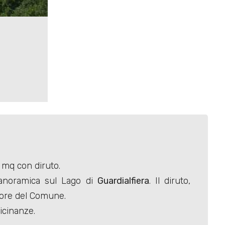
mq con diruto.
 panoramica sul Lago di
Guardialfiera
. Il diruto,
tore del Comune.
vicinanze.