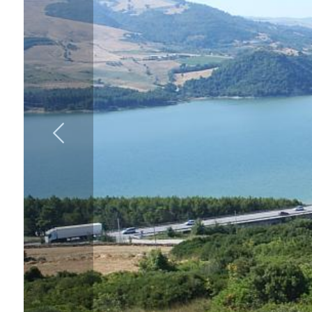
cercare
IL
Provincia
NOSTRO
GIORNALINO
Comune
CONTATTI
Tipologia
-
multiscelta
Qualsiasi
Residenziali