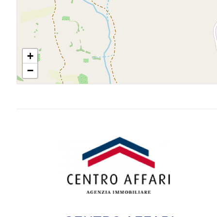
3
4
+
5
−
5+
Camere
minime
Qualsiasi
1
2