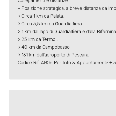
Collegamenti e distanze:
- Posizione strategica, a breve distanza da impo
> Circa 1 km da Palata.
> Circa 5,5 km da
Guardialfiera
.
> 1 km dal lago di
Guardialfiera
e dalla Bifernina
Locali
> 25 km da Termoli.
minimi
> 40 km da Campobasso.
> 131 km dall'aeroporto di Pescara.
Qualsiasi
Codice Rif: AG06 Per Info & Appuntamenti: + 3
1
2
3