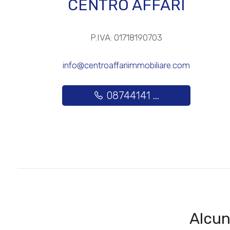
CENTRO AFFARI
3
P.IVA: 01718190703
4
info@centroaffariimmobiliare.com
5
08744141 ...
5+
Altre
opzioni
-
multiscelta
Alcun
Giardino