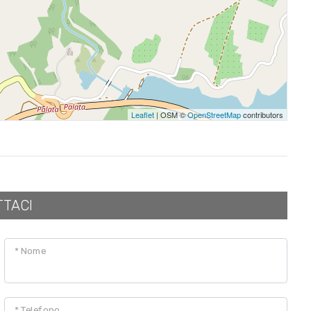
Leaflet
| OSM ©
OpenStreetMap
contributors
TTACI
* Nome
* Telefono