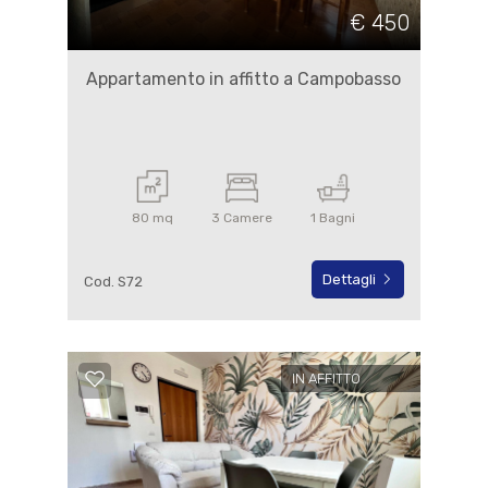
€ 450
Appartamento in affitto a Campobasso
80 mq
3 Camere
1 Bagni
Dettagli
Cod. S72
IN AFFITTO