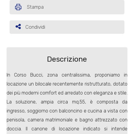
Stampa
Commerciali
Condividi
Condividi
Terreni
Prezzo
Descrizione
In Corso Bucci, zona centralissima, proponiamo in
locazione un bilocale recentemente ristrutturato, dotato
dei più moderni comfort ed arredato con eleganza e stile.
La soluzione, ampia circa mq.55, è composta da
ingresso, soggiorno con balconcino e cucina a vista con
Totale
mq
penisola, camera matrimoniale e bagno attrezzato con
doccia. Il canone di locazione indicato si intende