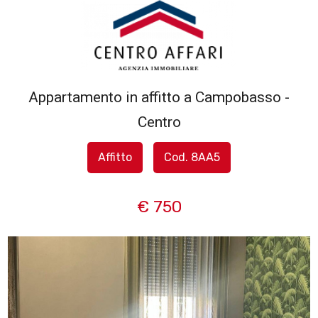
Codice
HOME
L'AGENZIA
Appartamento in affitto a Campobasso -
Contratto
Centro
SERVIZI
Qualsiasi
Affitto
Cod. 8AA5
IN
Vendita
VENDITA
€ 750
Affitto
IN
AFFITTO
Scegli
dove
SFOGLIA