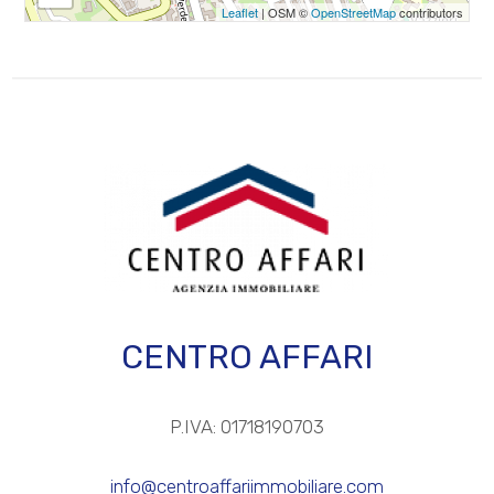
Leaflet
| OSM ©
OpenStreetMap
contributors
3
4
5
5+
Altre
CENTRO AFFARI
opzioni
-
multiscelta
P.IVA: 01718190703
Giardino
info@centroaffariimmobiliare.com