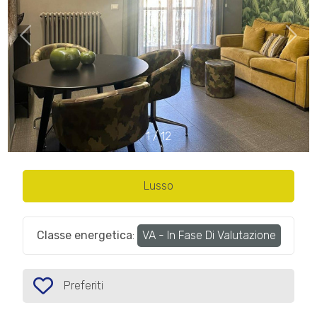
cercare
IL
Provincia
NOSTRO
GIORNALINO
Comune
CONTATTI
1
/
12
Lusso
Tipologia
-
multiscelta
Classe energetica
:
VA - In Fase Di Valutazione
Qualsiasi
Preferiti
Preferiti: Cod. 8AA5
Residenziali