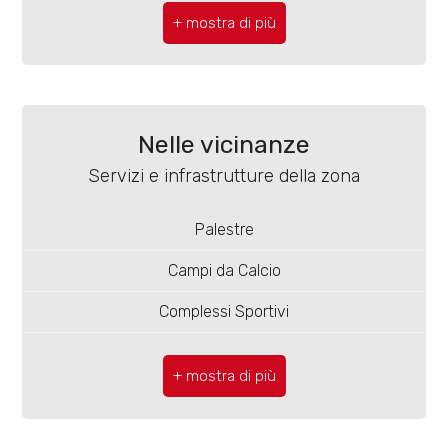
4
Comune: Campobasso
5
Zona: Centro
5+
Totale mq: 55 mq
Nelle vicinanze
Camere: 1
Servizi e infrastrutture della zona
Bagni
Bagni: 1
minimi
Palestre
Locali: 2
Campi da Calcio
Qualsiasi
Stato conservazione: Ristrutturato
Complessi Sportivi
Piano: 1
1
Campi da Tennis
Piani totali: 4
2
Piste Ciclabili
Riscaldamento: Autonomo
Parchi Giochi