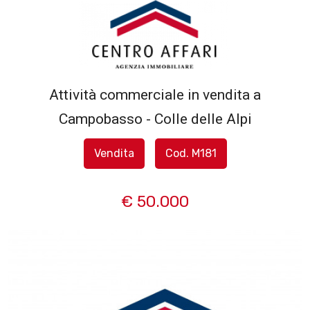
Codice
HOME
L'AGENZIA
Attività commerciale in vendita a
Contratto
Campobasso - Colle delle Alpi
SERVIZI
Qualsiasi
Vendita
Cod. M181
IN
Vendita
VENDITA
€ 50.000
Affitto
IN
AFFITTO
Scegli
dove
SFOGLIA