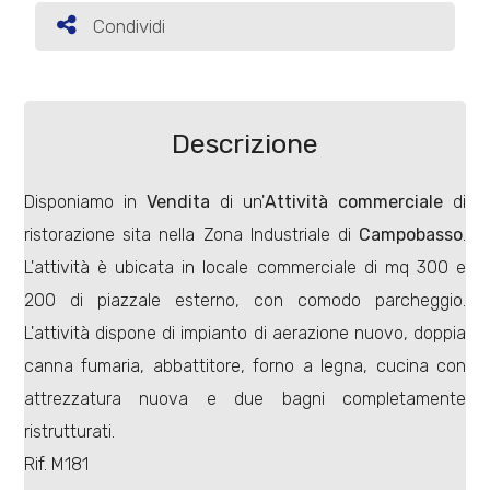
Condividi
Condividi
Commerciali
Terreni
Descrizione
Disponiamo in
Vendita
di un'
Attività commerciale
di
Prezzo
ristorazione sita nella Zona Industriale di
Campobasso
.
L'attività è ubicata in locale commerciale di mq 300 e
200 di piazzale esterno, con comodo parcheggio.
L'attività dispone di impianto di aerazione nuovo, doppia
canna fumaria, abbattitore, forno a legna, cucina con
attrezzatura nuova e due bagni completamente
Totale
ristrutturati.
mq
Rif. M181