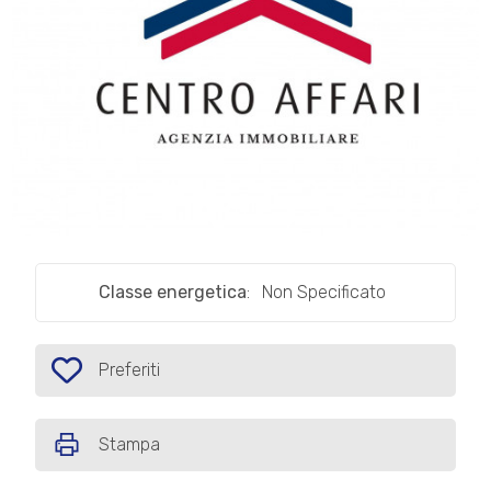
cercare
IL
Provincia
NOSTRO
GIORNALINO
Comune
CONTATTI
1
/
1
Classe energetica
:
Non Specificato
Tipologia
-
multiscelta
Preferiti
Preferiti: Cod. M181
Qualsiasi
Stampa
Residenziali