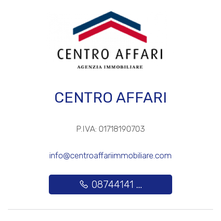
3
4
5
CENTRO AFFARI
5+
P.IVA: 01718190703
Altre
info@centroaffariimmobiliare.com
opzioni
-
08744141 ...
multiscelta
Giardino