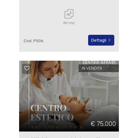
60 mq
Dettagli
Cod. P506
IN VENDITA
€ 75.000