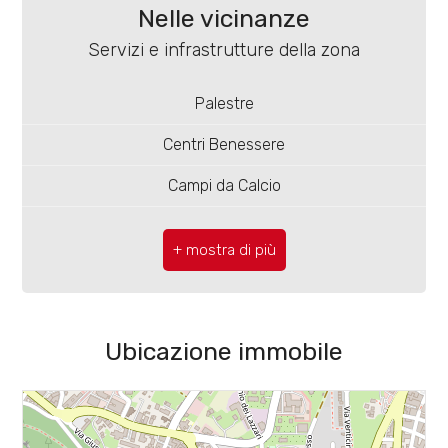
4
Nelle vicinanze
Mq coperti: 300 mq
Servizi e infrastrutture della zona
5
Mq scoperti: 200 mq
Palestre
Posizione: Periferica
5+
Centri Benessere
Campi da Calcio
Bagni
minimi
Complessi Sportivi
Campi da Tennis
Qualsiasi
Piste Ciclabili
1
Ubicazione immobile
Parchi Giochi
2
Stazione Ferroviaria
Trasporti Pubblici