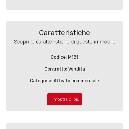
Caratteristiche
Locali
Scopri le caratteristiche di questo immobile
minimi
Codice: M181
Qualsiasi
Contratto: Vendita
1
Categoria: Attività commerciale
CAP: 86100
2
Comune: Campobasso
3
Zona: Colle delle Alpi
Totale mq: 500 mq