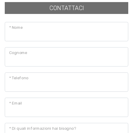
CONTATTACI
Posto auto/Box
* Nome
Balcone/Terrazzo
Ascensore
Cognome
Arredato
* Telefono
Nuova costruzione
Lusso
* Email
* Di quali informazioni hai bisogno?