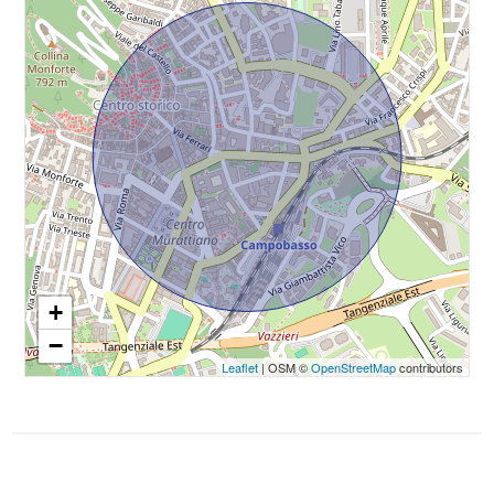
3
Asilo
4
Scuole Elementari
Scuole Medie
5
Scuole Superiori
5+
Bar
Uffici postali
Camere
minime
Centri commerciali
+
−
Uffici comunali
Qualsiasi
Leaflet
| OSM ©
OpenStreetMap
contributors
1
2