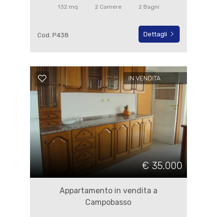
132 mq
2 Camere
2 Bagni
Dettagli
Cod. P438
IN VENDITA
€ 35.000
Appartamento in vendita a
Campobasso