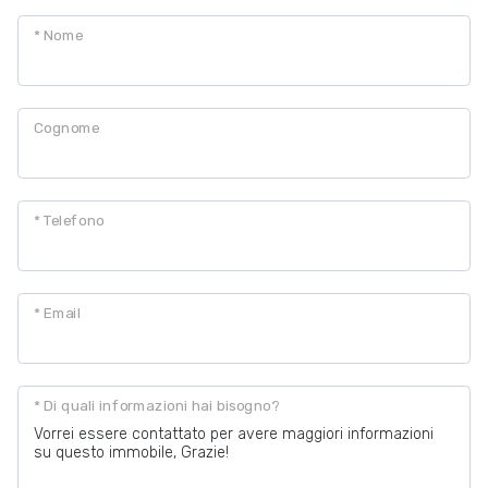
* Nome
Posto auto/Box
Balcone/Terrazzo
Cognome
Ascensore
* Telefono
Arredato
Nuova costruzione
* Email
Lusso
* Di quali informazioni hai bisogno?