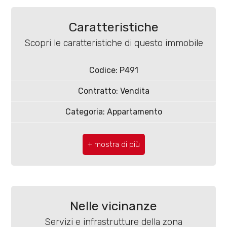
Caratteristiche
Scopri le caratteristiche di questo immobile
Locali
Codice: P491
minimi
Contratto: Vendita
Categoria: Appartamento
Qualsiasi
CAP: 86100
1
Comune: Campobasso
2
Zona: Semicentro
Totale mq: 96 mq
3
Nelle vicinanze
Camere: 2
Servizi e infrastrutture della zona