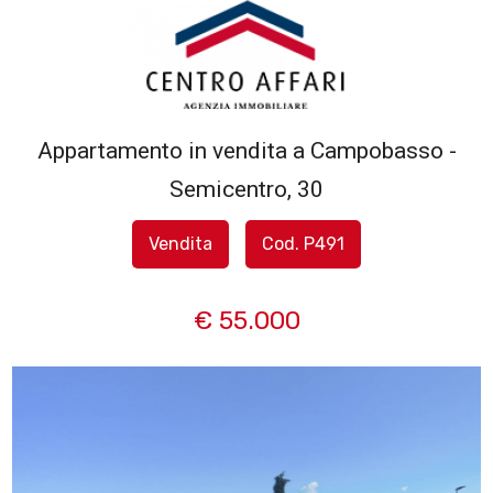
Codice
HOME
L'AGENZIA
Appartamento in vendita a Campobasso -
Contratto
Semicentro, 30
SERVIZI
Qualsiasi
Vendita
Cod. P491
IN
Vendita
VENDITA
€ 55.000
Affitto
IN
AFFITTO
Scegli
dove
SFOGLIA