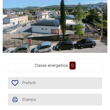
cercare
IL
Provincia
NOSTRO
GIORNALINO
Comune
CONTATTI
1
/
7
Classe energetica
:
G
Tipologia
-
multiscelta
Preferiti
Preferiti: Cod. P491
Qualsiasi
Stampa
Residenziali