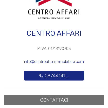
3
4
CENTRO AFFARI
5
P.IVA: 01718190703
5+
info@centroaffariimmobiliare.com
Altre
08744141 ...
opzioni
-
multiscelta
CONTATTACI
Giardino