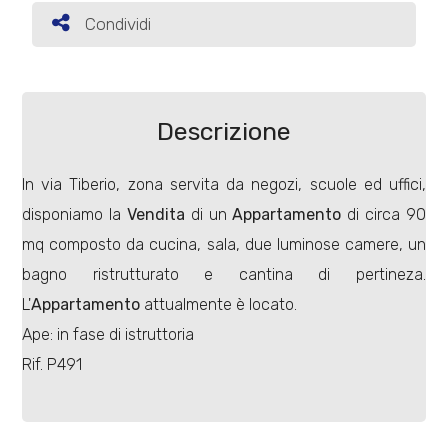
Condividi
Condividi
Commerciali
Terreni
Descrizione
In via Tiberio, zona servita da negozi, scuole ed uffici,
Prezzo
disponiamo la
Vendita
di un
Appartamento
di circa 90
mq composto da cucina, sala, due luminose camere, un
bagno ristrutturato e cantina di pertineza.
L'
Appartamento
attualmente è locato.
Ape: in fase di istruttoria
Rif. P491
Totale
mq