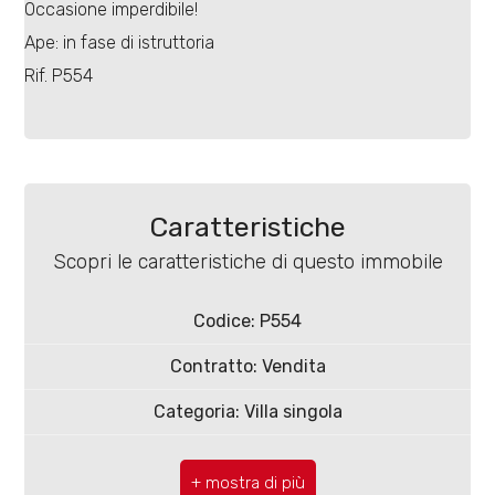
4
Occasione imperdibile!
Ape: in fase di istruttoria
5
Rif. P554
5+
Bagni
Caratteristiche
minimi
Scopri le caratteristiche di questo immobile
Qualsiasi
Codice: P554
Contratto: Vendita
1
Categoria: Villa singola
2
CAP: 86100