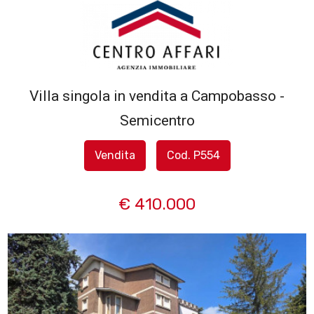
Codice
HOME
L'AGENZIA
Villa singola in vendita a Campobasso -
Contratto
Semicentro
SERVIZI
Qualsiasi
Vendita
Cod. P554
IN
Vendita
VENDITA
€ 410.000
Affitto
IN
AFFITTO
Scegli
dove
SFOGLIA