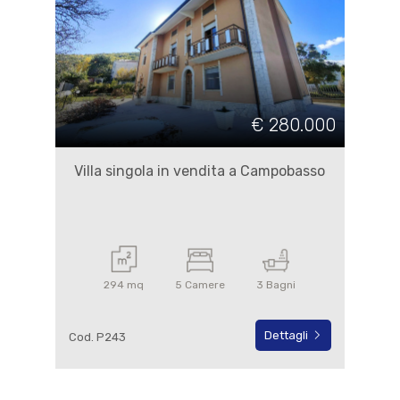
€ 280.000
Villa singola in vendita a Campobasso
294 mq
5 Camere
3 Bagni
Dettagli
Cod. P243