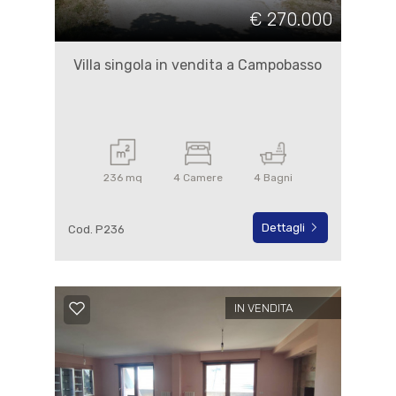
€ 270.000
Villa singola in vendita a Campobasso
236 mq
4 Camere
4 Bagni
Dettagli
Cod. P236
IN VENDITA