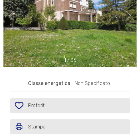
cercare
IL
Provincia
NOSTRO
GIORNALINO
Comune
CONTATTI
1
/
35
Classe energetica
:
Non Specificato
Tipologia
-
multiscelta
Preferiti
Preferiti: Cod. P554
Qualsiasi
Stampa
Residenziali