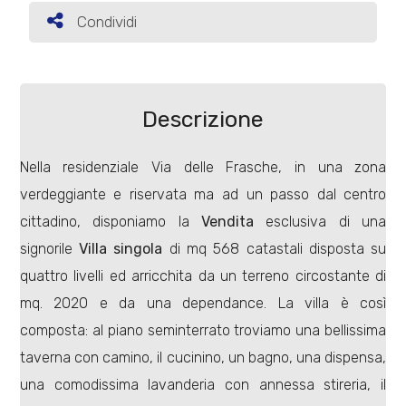
Condividi
Condividi
Commerciali
Terreni
Descrizione
Nella residenziale Via delle Frasche, in una zona
Prezzo
verdeggiante e riservata ma ad un passo dal centro
cittadino, disponiamo la
Vendita
esclusiva di una
signorile
Villa singola
di mq 568 catastali disposta su
quattro livelli ed arricchita da un terreno circostante di
mq. 2020 e da una dependance. La villa è così
composta: al piano seminterrato troviamo una bellissima
Totale
taverna con camino, il cucinino, un bagno, una dispensa,
mq
una comodissima lavanderia con annessa stireria, il