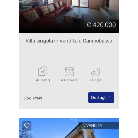
€ 420.000
Villa singola in vendita a Campobasso
400 mq
4 Camere
3 Bagni
Dettagli
Cod. M141
IN VENDITA