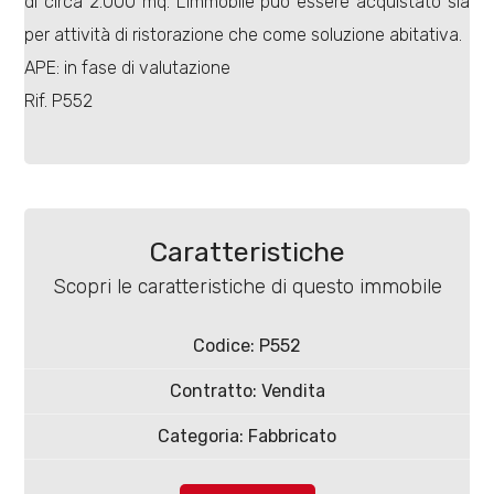
di circa 2.000 mq. L'immobile può essere acquistato sia
per attività di ristorazione che come soluzione abitativa.
APE: in fase di valutazione
Rif. P552
Locali
minimi
Qualsiasi
Caratteristiche
Scopri le caratteristiche di questo immobile
1
Codice: P552
2
Contratto: Vendita
Categoria: Fabbricato
3
Comune: Castropignano