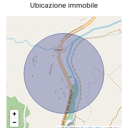
3
Ubicazione immobile
Stato attuale: Libero al rogito
4
Balconi: Presente
Terrazzo: Presente
5
Giardino: Privato
5+
Cucina: Abitabile
Arredato: Arredato
Camere
minime
Qualsiasi
1
+
−
2
Leaflet
| OSM ©
OpenStreetMap
contributors