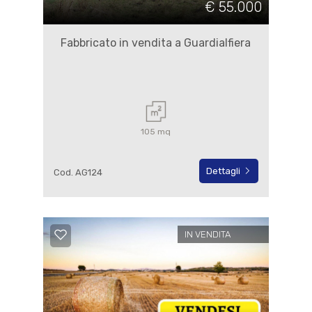
€ 55.000
Fabbricato in vendita a Guardialfiera
105 mq
Dettagli
Cod. AG124
IN VENDITA