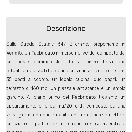
Commerciali
Descrizione
Terreni
Sulla Strada Statale 647 Bifernina, proponiamo in
Vendita
un
Fabbricato
immerso nel verde, composto da:
Prezzo
un locale commerciale sito al piano terra che
attualmente è adibito a bar, poi ha un ampio salone con
35 posti a sedere, un locale cucina, due bagni, un
terrazzo di 160 mq, un piazzale antistante e un ampio
giardino. Al piano primo del
Fabbricato
troviamo un
appartamento di circa mq.120 lordi, composto da una
Totale
zona giorno con cucina abitabile, tre camere da letto e
mq
un bagno. Di pertinenza un terreno turistico alberghiero