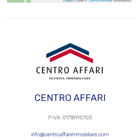
3
4
5
5+
Altre
CENTRO AFFARI
opzioni
-
P.IVA: 01718190703
multiscelta
info@centroaffariimmobiliare.com
Giardino