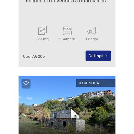
Fabbricato in vendita a Guardialfiera
190 mq
1 Camere
1 Bagni
Dettagli
Cod. AG203
IN VENDITA