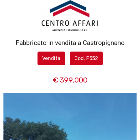
Codice
HOME
L'AGENZIA
Fabbricato in vendita a Castropignano
Contratto
SERVIZI
Vendita
Cod. P552
Qualsiasi
IN
€ 399.000
Vendita
VENDITA
Affitto
IN
AFFITTO
Scegli
dove
SFOGLIA