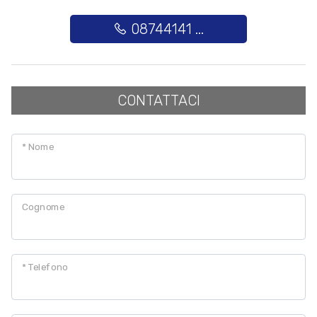
08744141 ...
Posto auto/Box
Balcone/Terrazzo
CONTATTACI
Ascensore
* Nome
Arredato
Nuova costruzione
Cognome
Lusso
* Telefono