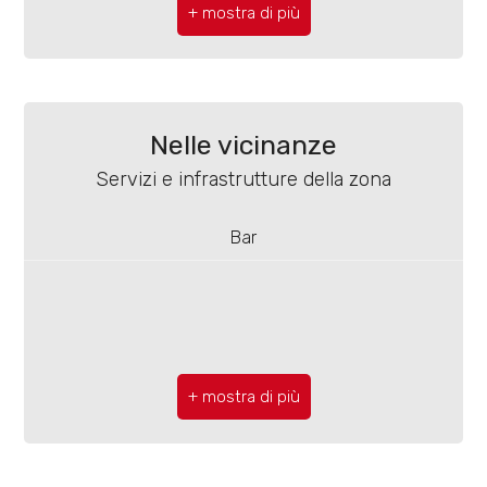
4
Totale mq: 240 mq
5
Camere: 3
Bagni: 3
5+
Nelle vicinanze
Locali: 7
Servizi e infrastrutture della zona
Bagni
Stato conservazione: Buono
minimi
Bar
Numero posti auto scoperti: 10
Qualsiasi
Piano: Piano terra
Piani totali: 2
1
Riscaldamento: Autonomo
2
Posto auto: Scoperto
Anno di costruzione: 1970