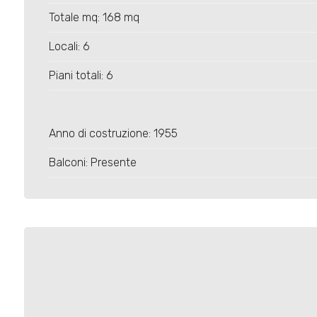
4
Totale mq: 168 mq
5
Locali: 6
Piani totali: 6
5+
Anno di costruzione: 1955
Bagni
minimi
Balconi: Presente
Qualsiasi
1
2