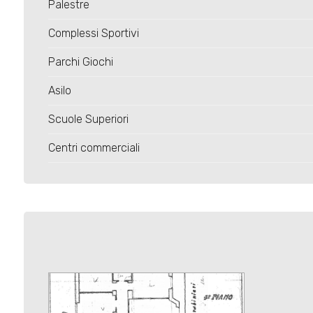
3
Palestre
Complessi Sportivi
4
Parchi Giochi
5
Asilo
Scuole Superiori
5+
Centri commerciali
Camere
minime
Qualsiasi
1
2