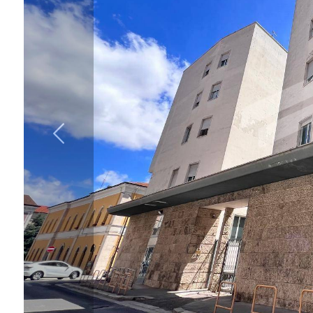
cercare
IL
Provincia
NOSTRO
GIORNALINO
Comune
CONTATTI
Tipologia
-
multiscelta
Qualsiasi
Residenziali