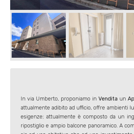
Commerciali
Terreni
Prezzo
In via Umberto, proponiamo in
Vendita
un
Ap
attualmente adibito ad ufficio, offre ambienti 
Totale
esigenze; attualmente è composto da un ingr
mq
ripostiglio e ampio balcone panoramico. A comp