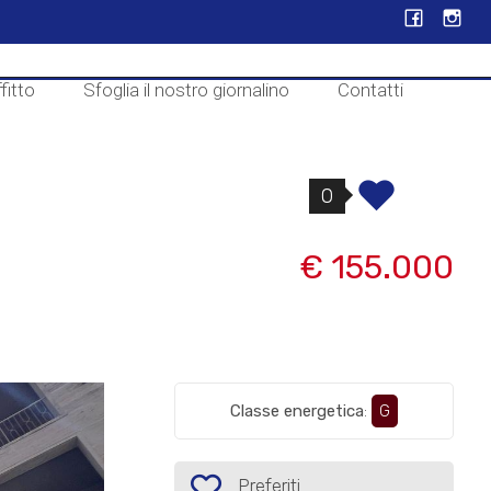
fitto
Sfoglia il nostro giornalino
Contatti
0
€ 155.000
Classe energetica
:
G
Preferiti: Cod. P548
Preferiti