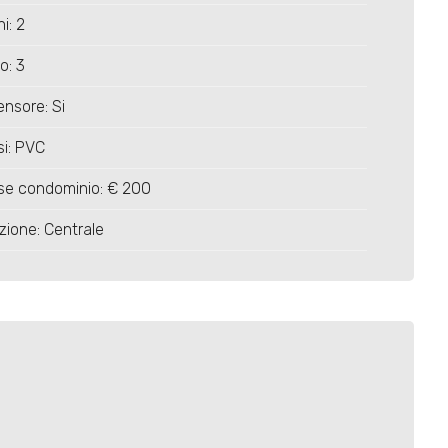
i: 2
o: 3
nsore: Si
ssi: PVC
se condominio: € 200
zione: Centrale