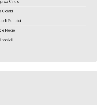
i da Calcio
 Ciclabili
porti Pubblici
ole Medie
i postali