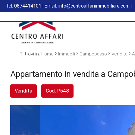
Tel:
0874414101
| Email:
info@centroaffariimmobiliare.com
|
Codice
HOME
L'AGENZIA
Contratto
SERVIZI
›
›
›
›
Ti trovi in:
Home
Immobili
Campobasso
Vendita
A
Qualsiasi
IN
Appartamento in vendita a Campo
Vendita
VENDITA
Vendita
Cod. P548
Affitto
IN
AFFITTO
Scegli
dove
SFOGLIA