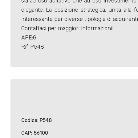
sia ad uso abitativo che ad uso investimento 
elegante. La posizione strategica, unita alla
interessante per diverse tipologie di acquirenti
Contattaci per maggiori informazioni!
APE:G
Locali
Rif. P548
minimi
Qualsiasi
1
2
Codice: P548
3
CAP: 86100