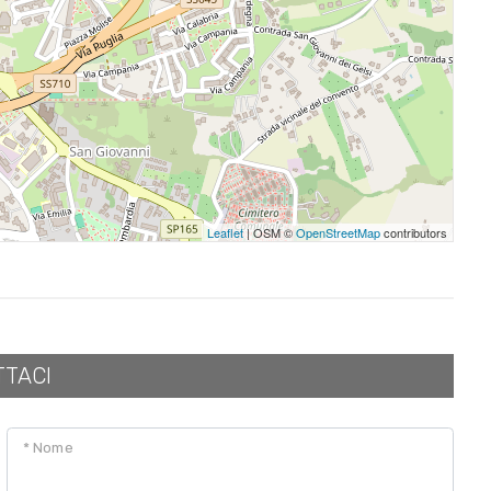
Leaflet
| OSM ©
OpenStreetMap
contributors
TTACI
* Nome