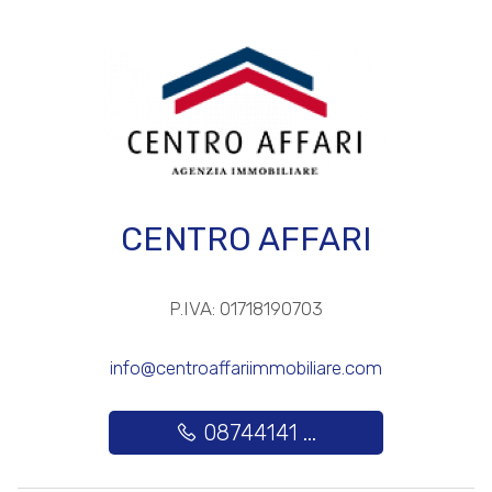
Posto auto/Box
Balcone/Terrazzo
Ascensore
CENTRO AFFARI
Arredato
Nuova costruzione
P.IVA: 01718190703
Lusso
info@centroaffariimmobiliare.com
08744141 ...