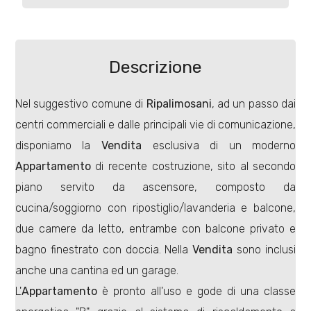
Commerciali
Descrizione
Terreni
Nel suggestivo comune di
Ripalimosani
, ad un passo dai
centri commerciali e dalle principali vie di comunicazione,
Prezzo
disponiamo la
Vendita
esclusiva di un moderno
Appartamento
di recente costruzione, sito al secondo
piano servito da ascensore, composto da
cucina/soggiorno con ripostiglio/lavanderia e balcone,
due camere da letto, entrambe con balcone privato e
bagno finestrato con doccia. Nella
Vendita
sono inclusi
Totale
anche una cantina ed un garage.
mq
L'
Appartamento
è pronto all'uso e gode di una classe