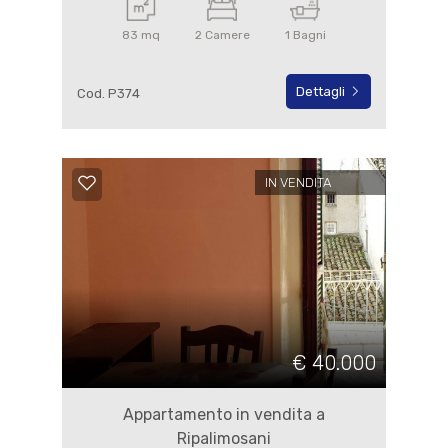
83 mq
2 Camere
1 Bagni
Dettagli
Cod. P374
IN VENDITA
€ 40.000
Appartamento in vendita a
Ripalimosani