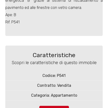
energetica "B" grazie al sistema di riscaldamento a
pavimento ed alle finestre con vetro camera.
Ape: B
Rif. P541
Locali
minimi
Qualsiasi
Caratteristiche
Scopri le caratteristiche di questo immobile
1
Codice: P541
2
Contratto: Vendita
Categoria: Appartamento
3
Comune: Ripalimosani