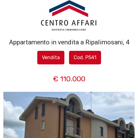
Codice
HOME
L'AGENZIA
Appartamento in vendita a Ripalimosani, 4
Contratto
SERVIZI
Vendita
Cod. P541
Qualsiasi
IN
€ 110.000
Vendita
VENDITA
Affitto
IN
AFFITTO
Scegli
dove
SFOGLIA