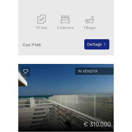
97 mq
2 Camere
1 Bagni
Dettagli
Cod. P148
IN VENDITA
€ 310.000