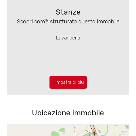
3
Scuole Medie
Box: Singolo, 16 mq
Stanze
Bar
4
Scopri com'è strutturato questo immobile
Posizione: Periferica
Uffici postali
5
Lavanderia
Centri commerciali
5+
Uffici comunali
Camere
minime
Qualsiasi
Ubicazione immobile
1
2