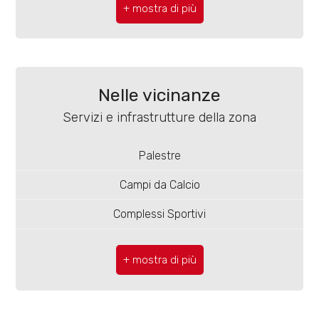
4
Totale mq: 77 mq
5
Camere: 2
Bagni: 1
5+
Nelle vicinanze
Locali: 3
Servizi e infrastrutture della zona
Bagni
Stato conservazione: Buono
minimi
Palestre
Piano: 2
Campi da Calcio
Qualsiasi
Riscaldamento: Autonomo
Complessi Sportivi
Ascensore: Si
1
Trasporti Pubblici
Spese condominio: € 70
Asilo
2
Balconi: Presente
Scuole Elementari
Cucina: A vista