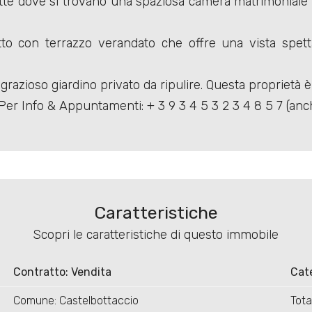
notte dove si trovano una spaziosa camera matrimoniale
o con terrazzo verandato che offre una vista spettac
razioso giardino privato da ripulire. Questa proprietà è 
 Per Info & Appuntamenti: + 3 9 3 4 5 3 2 3 4 8 5 7 (an
Caratteristiche
Scopri le caratteristiche di questo immobile
Contratto: Vendita
Cate
Comune: Castelbottaccio
Tota