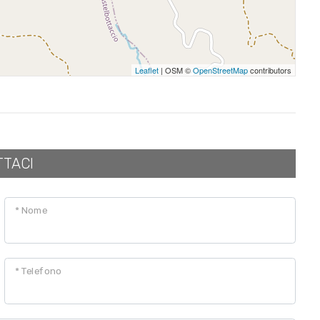
Leaflet
| OSM ©
OpenStreetMap
contributors
TTACI
* Nome
* Telefono