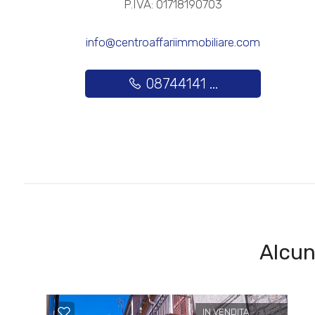
P.IVA: 01718190703
Posto auto/Box
info@centroaffariimmobiliare.com
Balcone/Terrazzo
08744141 ...
Ascensore
Arredato
Nuova costruzione
Lusso
Alcun
IN VENDITA