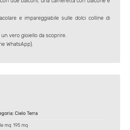
 con due balconi, una cameretta con balcone e
olare e impareggiabile sulle dolci colline di
un vero gioiello da scoprire.
che WhatsApp).
goria: Cielo Terra
le mq: 195 mq