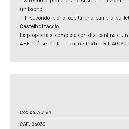
- Salendo al primo piano, si scopre la zona 
un bagno.
- Il secondo piano ospita una camera da lett
Castelbottaccio
.
La proprietà si completa con due cantine e un g
Locali
APE in fase di elaborazione. Codice Rif: AG184
minimi
Qualsiasi
1
2
Codice: AG184
3
CAP: 86030