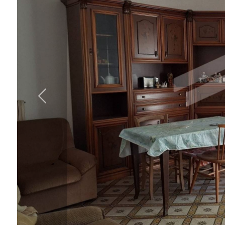
cercare
IL
Provincia
NOSTRO
GIORNALINO
Comune
CONTATTI
Tipologia
-
multiscelta
Qualsiasi
Residenziali