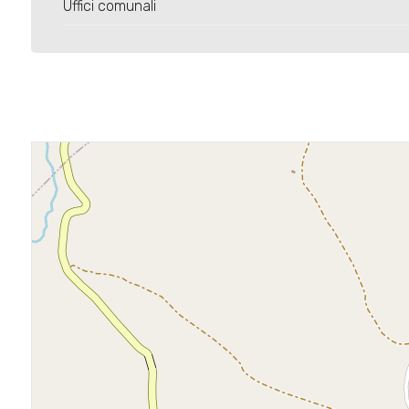
3
Uffici comunali
4
5
5+
Camere
minime
Qualsiasi
1
2