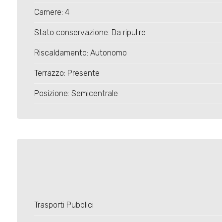
4
Camere: 4
5
Stato conservazione: Da ripulire
Riscaldamento: Autonomo
5+
Terrazzo: Presente
Posizione: Semicentrale
Bagni
minimi
Qualsiasi
1
2
Trasporti Pubblici