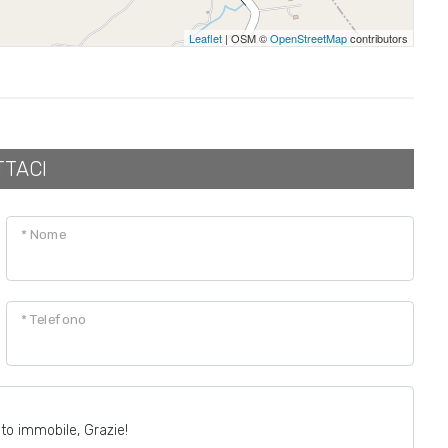
Leaflet
| OSM ©
OpenStreetMap
contributors
TTACI
* Nome
* Telefono