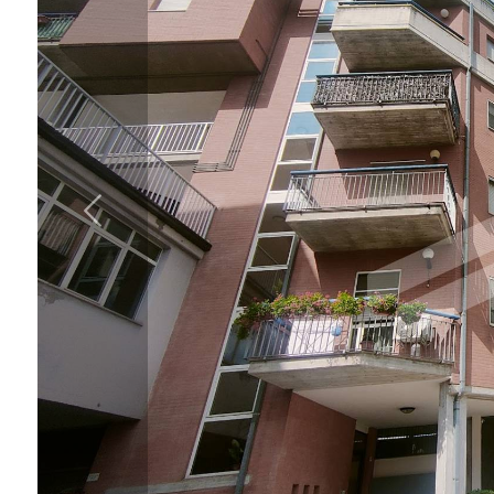
cercare
IL
Provincia
NOSTRO
GIORNALINO
Comune
CONTATTI
Tipologia
-
multiscelta
Qualsiasi
Residenziali