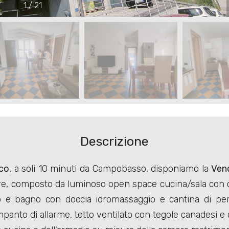
1
/
21
Descrizione
ico
, a soli 10 minuti da Campobasso, disponiamo la
Ven
ore, composto da luminoso open space cucina/sala con
io e bagno con doccia idromassaggio e cantina di pert
panto di allarme, tetto ventilato con tegole canadesi e