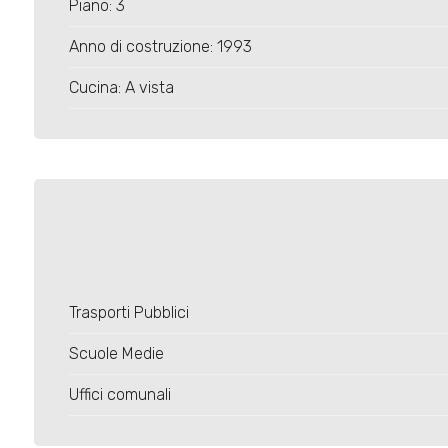
4
Piano: 3
Anno di costruzione: 1993
5
Cucina: A vista
5+
Bagni
minimi
Qualsiasi
Trasporti Pubblici
1
Scuole Medie
2
Uffici comunali