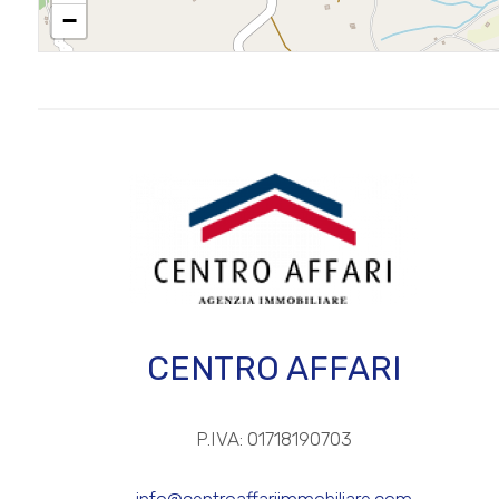
−
3
4
5
5+
Altre
CENTRO AFFARI
opzioni
-
multiscelta
P.IVA: 01718190703
Giardino