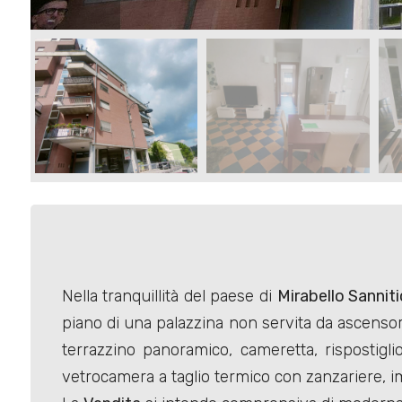
Commerciali
Terreni
Prezzo
Nella tranquillità del paese di
Mirabello Sannit
piano di una palazzina non servita da ascens
Totale
terrazzino panoramico, cameretta, rispostigl
mq
vetrocamera a taglio termico con zanzariere, im