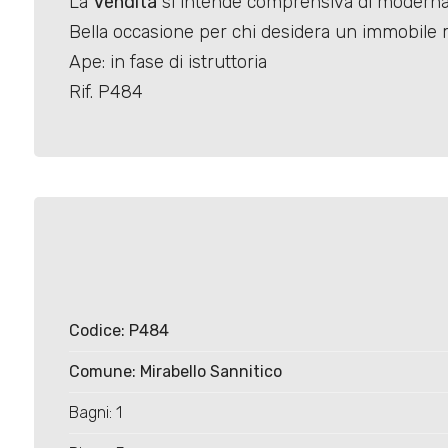
La
Vendita
si intende comprensiva di moderna 
Bella occasione per chi desidera un immobile 
Ape: in fase di istruttoria
Rif. P484
Locali
minimi
Qualsiasi
1
Codice: P484
2
Comune: Mirabello Sannitico
3
Bagni: 1