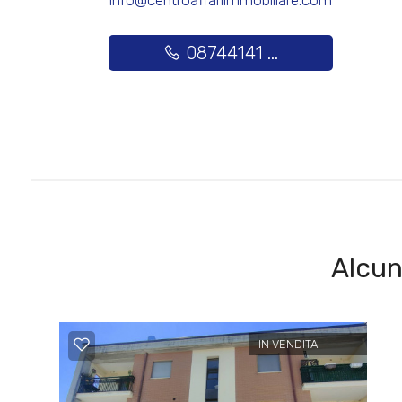
info@centroaffariimmobiliare.com
Posto auto/Box
08744141 ...
Balcone/Terrazzo
Ascensore
Arredato
Nuova costruzione
Alcun
Lusso
IN VENDITA