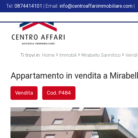
Tel:
0874414101
| Email:
info@centroaffariimmobiliare.com
|
Codice
HOME
L'AGENZIA
Contratto
SERVIZI
›
›
›
Ti trovi in:
Home
Immobili
Mirabello Sannitico
Vendi
Qualsiasi
IN
Appartamento in vendita a Mirabell
Vendita
VENDITA
Vendita
Cod. P484
Affitto
IN
AFFITTO
Scegli
dove
SFOGLIA