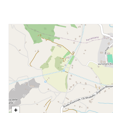
3
4
5
5+
Camere
minime
Qualsiasi
1
+
2