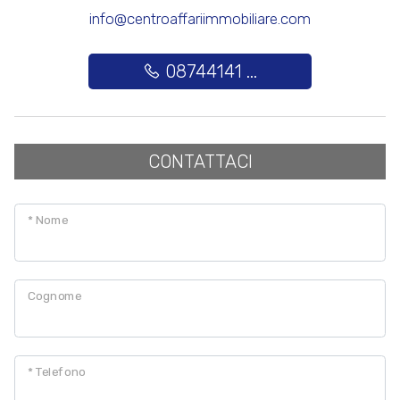
info@centroaffariimmobiliare.com
3
08744141 ...
4
5
CONTATTACI
5+
* Nome
Altre
opzioni
Cognome
-
multiscelta
* Telefono
Giardino