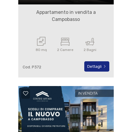
Appartamento in vendita a
Campobasso
80 mq
2 Camere
2 Bagni
Dettagli
Cod. P372
IN VENDITA