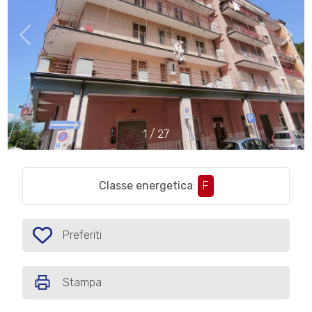
cercare
IL
Provincia
NOSTRO
GIORNALINO
Comune
CONTATTI
1
/
27
Classe energetica
:
F
Tipologia
-
multiscelta
Preferiti
Preferiti: Cod. P482
Qualsiasi
Stampa
Residenziali