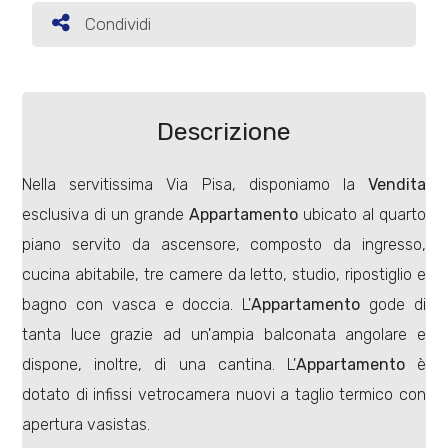
Condividi
Condividi
Commerciali
Terreni
Descrizione
Nella servitissima Via Pisa, disponiamo la
Vendita
Prezzo
esclusiva di un grande
Appartamento
ubicato al quarto
piano servito da ascensore, composto da ingresso,
cucina abitabile, tre camere da letto, studio, ripostiglio e
bagno con vasca e doccia. L'
Appartamento
gode di
tanta luce grazie ad un'ampia balconata angolare e
dispone, inoltre, di una cantina. L'
Appartamento
è
Totale
dotato di infissi vetrocamera nuovi a taglio termico con
mq
apertura vasistas.