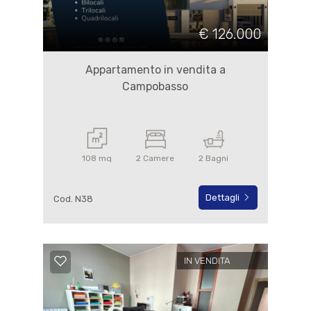
€ 126.000
Appartamento in vendita a
Campobasso
108 mq
2 Camere
2 Bagni
Dettagli
Cod. N38
IN VENDITA