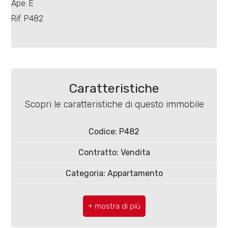
Ape: E
Rif. P482
Locali
minimi
Caratteristiche
Scopri le caratteristiche di questo immobile
Qualsiasi
Codice: P482
1
Contratto: Vendita
2
Categoria: Appartamento
CAP: 86100
3
Comune: Campobasso