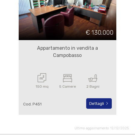
€ 130.000
Appartamento in vendita a
Campobasso
150 mq
5 Camere
2 Bagni
Dettagli
Cod. P451
Ultimo aggiornamento 12/12/2025