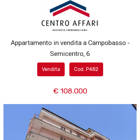
Codice
HOME
L'AGENZIA
Appartamento in vendita a Campobasso -
Contratto
Semicentro, 6
SERVIZI
Qualsiasi
Vendita
Cod. P482
IN
Vendita
VENDITA
€ 108.000
Affitto
IN
AFFITTO
Scegli
dove
SFOGLIA