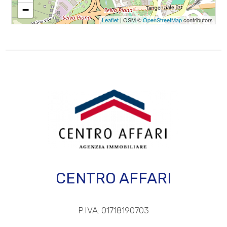
3
Stato attuale: Libero al rogito
−
Leaflet
| OSM ©
OpenStreetMap
contributors
Spese condominio: € 98
4
Balconi: Presente
5
Cucina: Abitabile
Posizione: Semicentrale
5+
Camere
minime
Qualsiasi
CENTRO AFFARI
1
P.IVA: 01718190703
2