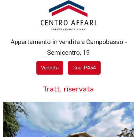
Codice
HOME
L'AGENZIA
Appartamento in vendita a Campobasso -
Contratto
Semicentro, 19
SERVIZI
Qualsiasi
Vendita
Cod. P434
IN
Vendita
VENDITA
Tratt. riservata
Affitto
IN
AFFITTO
Scegli
dove
SFOGLIA