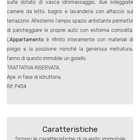
suite dotato di vasca idromassaggio, due soleggiate
camere da letto, bagno e lavanderia con affaccio sul
terrazzino. All'esterno l'ampio spazio antistante permette
di parcheggiare le proprie auto con estrema comodità.
L'
Appartamento
è rifinito interamente con materiali di
Locali
pregio e la posizione nonché la generosa metratura,
minimi
fanno di questo immobile un gioiello.
TRATTATIVA RISERVATA.
Qualsiasi
Ape: in fase di istruttoria
Rif. P434
1
2
3
Caratteristiche
Scopri le caratteristiche di questo immobile