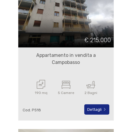
€ 215.000
Appartamento in vendita a
Campobasso
190 mq
5 Camere
2 Bagni
Dettagli
Cod. P518