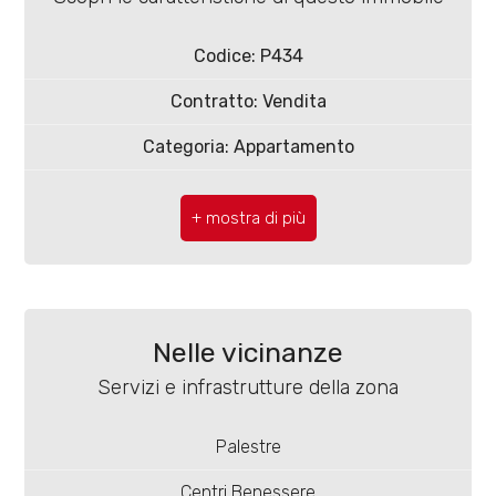
4
Codice: P434
5
Contratto: Vendita
5+
Categoria: Appartamento
CAP: 86100
Bagni
Comune: Campobasso
minimi
Zona: Semicentro
Qualsiasi
Totale mq: 185 mq
Nelle vicinanze
1
Camere: 3
Servizi e infrastrutture della zona
Bagni: 2
2
Palestre
Locali: 5
Centri Benessere