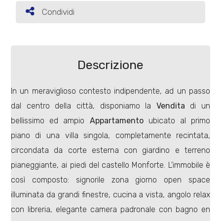
Condividi
Condividi
Commerciali
Terreni
Descrizione
In un meraviglioso contesto indipendente, ad un passo
Prezzo
dal centro della città, disponiamo la
Vendita
di un
bellissimo ed ampio
Appartamento
ubicato al primo
piano di una villa singola, completamente recintata,
circondata da corte esterna con giardino e terreno
pianeggiante, ai piedi del castello Monforte. L'immobile è
così composto: signorile zona giorno open space
Totale
illuminata da grandi finestre, cucina a vista, angolo relax
mq
con libreria, elegante camera padronale con bagno en