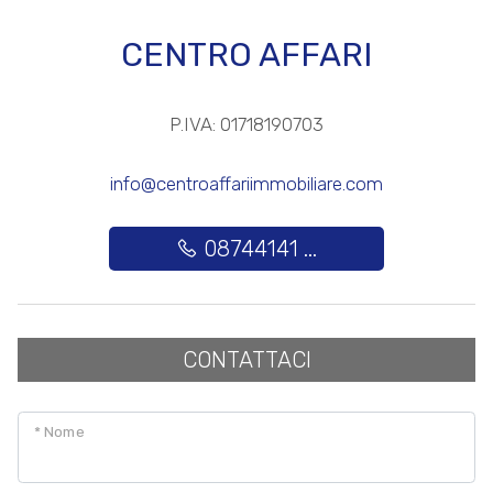
CENTRO AFFARI
Posto auto/Box
Balcone/Terrazzo
P.IVA: 01718190703
Ascensore
info@centroaffariimmobiliare.com
Arredato
08744141 ...
Nuova costruzione
CONTATTACI
Lusso
* Nome