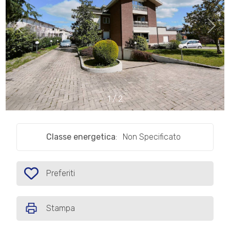
cercare
IL
Provincia
NOSTRO
GIORNALINO
Comune
CONTATTI
1
/
2
Classe energetica
:
Non Specificato
Tipologia
-
multiscelta
Preferiti
Preferiti: Cod. P434
Qualsiasi
Stampa
Residenziali