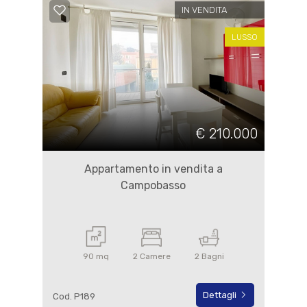
IN VENDITA
LUSSO
€ 210.000
Appartamento in vendita a
Campobasso
90 mq
2 Camere
2 Bagni
Dettagli
Cod. P189