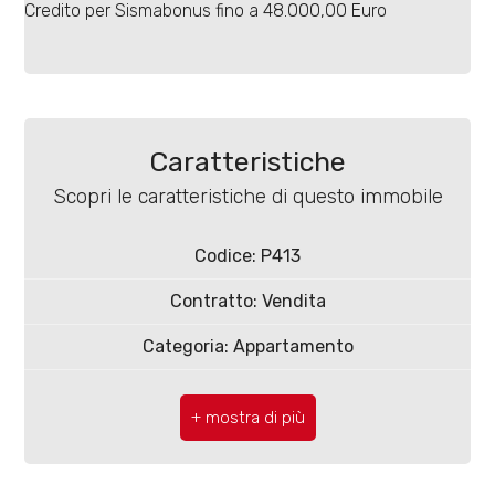
4
Credito per Sismabonus fino a 48.000,00 Euro
5
5+
Caratteristiche
Scopri le caratteristiche di questo immobile
Bagni
minimi
Codice: P413
Contratto: Vendita
Qualsiasi
Categoria: Appartamento
1
Comune: Termoli
2
Totale mq: 175 mq
Camere: 3