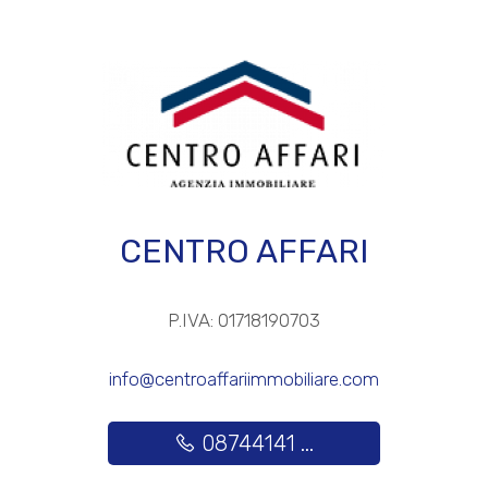
Posto auto/Box
Balcone/Terrazzo
Ascensore
Arredato
CENTRO AFFARI
Nuova costruzione
P.IVA: 01718190703
Lusso
info@centroaffariimmobiliare.com
08744141 ...