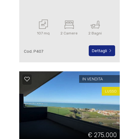
107 mq
2 Camere
2 Bagni
Dettagli
Cod. P407
IN VENDITA
LUSSO
€ 275.000