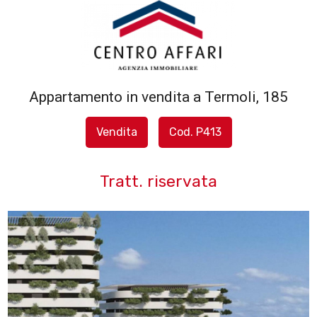
Codice
HOME
L'AGENZIA
Appartamento in vendita a Termoli, 185
Contratto
SERVIZI
Vendita
Cod. P413
Qualsiasi
IN
Tratt. riservata
Vendita
VENDITA
Affitto
IN
AFFITTO
Scegli
dove
SFOGLIA