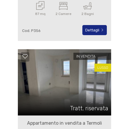
87 mq
2 Camere
2 Bagni
Dettagli
Cod. P356
IN VENDITA
LUSSO
Tratt. riservata
Appartamento in vendita a Termoli