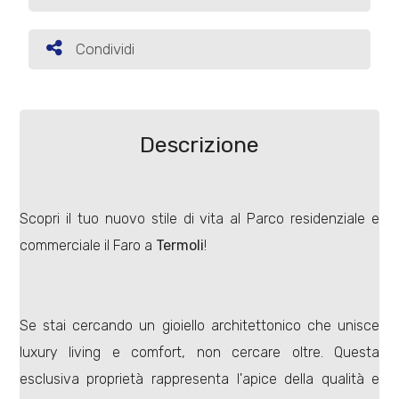
Commerciali
Condividi
Condividi
Terreni
Descrizione
Prezzo
Scopri il tuo nuovo stile di vita al Parco residenziale e
commerciale il Faro a
Termoli
!
Se stai cercando un gioiello architettonico che unisce
Totale
luxury living e comfort, non cercare oltre. Questa
mq
esclusiva proprietà rappresenta l'apice della qualità e