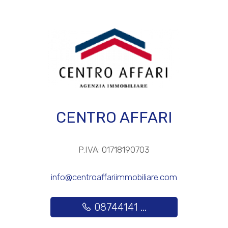
Posto auto/Box
Balcone/Terrazzo
Ascensore
Arredato
CENTRO AFFARI
Nuova costruzione
P.IVA: 01718190703
Lusso
info@centroaffariimmobiliare.com
08744141 ...