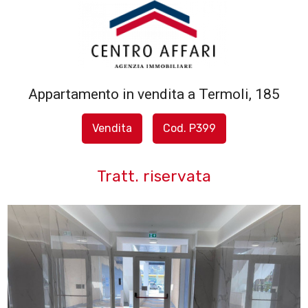
Codice
HOME
L'AGENZIA
Appartamento in vendita a Termoli, 185
Contratto
SERVIZI
Vendita
Cod. P399
Qualsiasi
IN
Tratt. riservata
Vendita
VENDITA
Affitto
IN
AFFITTO
Scegli
dove
SFOGLIA