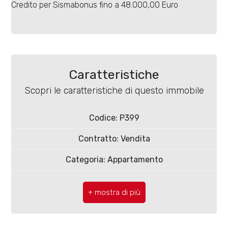
4
Credito per Sismabonus fino a 48.000,00 Euro
5
5+
Caratteristiche
Scopri le caratteristiche di questo immobile
Bagni
minimi
Codice: P399
Contratto: Vendita
Qualsiasi
Categoria: Appartamento
1
Comune: Termoli
2
Totale mq: 70 mq
Camere: 1