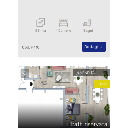
55 mq
1 Camere
1 Bagni
Dettagli
Cod. P410
IN VENDITA
LUSSO
Tratt. riservata