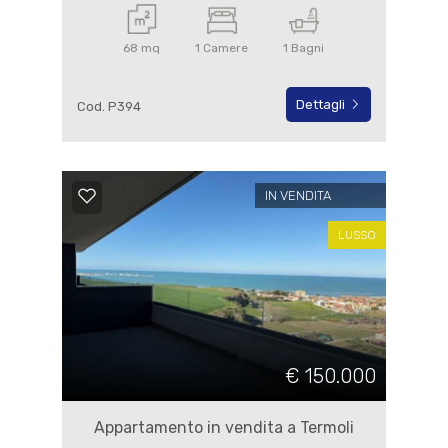
68 mq
1 Camere
1 Bagni
Dettagli
Cod. P394
IN VENDITA
LUSSO
€ 150.000
Appartamento in vendita a Termoli