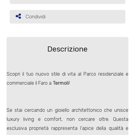
Commerciali
Condividi
Condividi
Terreni
Descrizione
Prezzo
Scopri il tuo nuovo stile di vita al Parco residenziale e
commerciale il Faro a
Termoli
!
Se stai cercando un gioiello architettonico che unisce
Totale
luxury living e comfort, non cercare oltre. Questa
mq
esclusiva proprietà rappresenta l'apice della qualità e