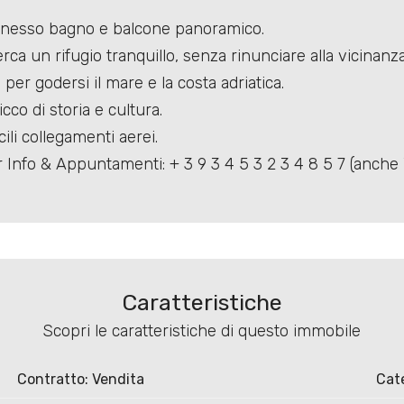
nnesso bagno e balcone panoramico.
ca un rifugio tranquillo, senza rinunciare alla vicinanza 
e per godersi il mare e la costa adriatica.
co di storia e cultura.
ili collegamenti aerei.
Per Info & Appuntamenti: + 3 9 3 4 5 3 2 3 4 8 5 7 (anch
Caratteristiche
Scopri le caratteristiche di questo immobile
Contratto: Vendita
Cat