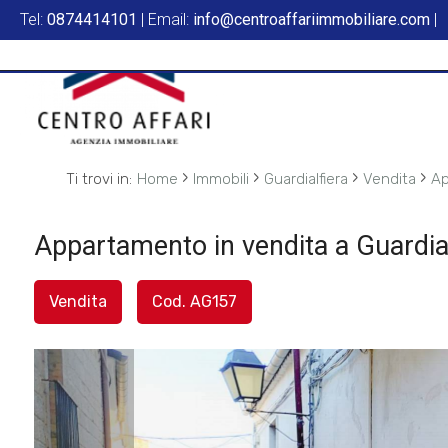
Tel:
0874414101
| Email:
info@centroaffariimmobiliare.com
|
Codice
HOME
L'AGENZIA
Contratto
SERVIZI
›
›
›
›
Ti trovi in:
Home
Immobili
Guardialfiera
Vendita
Ap
Qualsiasi
IN
Appartamento in vendita a Guardial
Vendita
VENDITA
Vendita
Cod. AG157
Affitto
IN
AFFITTO
Scegli
dove
SFOGLIA