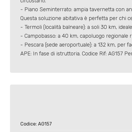
circostanti.
- Piano Seminterrato: ampia tavernetta con a
Questa soluzione abitativa è perfetta per chi cer
- Termoli (località balneare): a soli 30 km, ideal
- Campobasso: a 40 km, capoluogo regionale ric
Locali
- Pescara (sede aeroportuale): a 132 km, per fac
minimi
APE: In fase di istruttoria. Codice Rif: AG157 
Qualsiasi
1
2
3
Codice: AG157