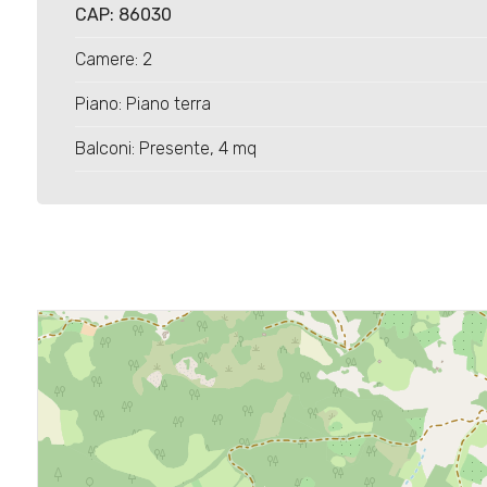
4
CAP: 86030
Camere: 2
5
Piano: Piano terra
5+
Balconi: Presente, 4 mq
Bagni
minimi
Qualsiasi
1
2