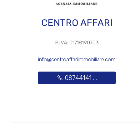
3
CENTRO AFFARI
4
P.IVA: 01718190703
5
info@centroaffariimmobiliare.com
5+
08744141 ...
Altre
opzioni
-
multiscelta
Giardino