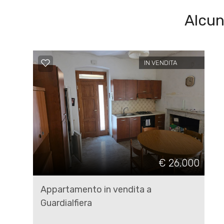
Alcun
Posto auto/Box
Balcone/Terrazzo
IN VENDITA
Ascensore
Arredato
Nuova costruzione
€ 26.000
Lusso
Appartamento in vendita a
Guardialfiera