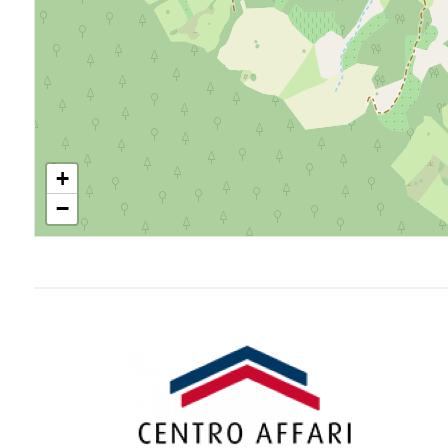
3
4
5
5+
+
−
Camere
minime
Qualsiasi
1
2