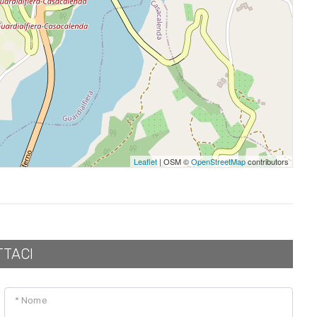
Leaflet
| OSM ©
OpenStreetMap
contributors
TTACI
* Nome