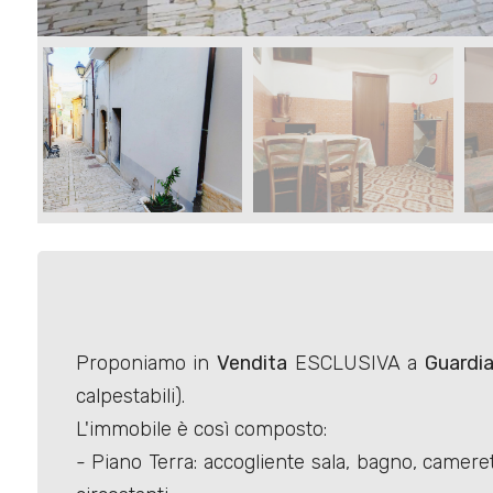
Commerciali
Terreni
Prezzo
Proponiamo in
Vendita
ESCLUSIVA a
Guardia
calpestabili).
Totale
L'immobile è così composto:
mq
- Piano Terra: accogliente sala, bagno, camer