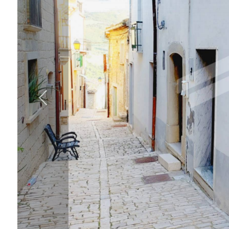
cercare
IL
Provincia
NOSTRO
GIORNALINO
Comune
CONTATTI
Tipologia
-
multiscelta
Qualsiasi
Residenziali