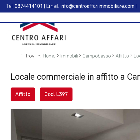
Tel:
0874414101
| Email:
info@centroaffariimmobiliare.com
|
Codice
HOME
L'AGENZIA
Contratto
SERVIZI
›
›
›
›
Ti trovi in:
Home
Immobili
Campobasso
Affitto
Lo
Qualsiasi
IN
Locale commerciale in affitto a C
Vendita
VENDITA
Affitto
Cod. L397
Affitto
IN
AFFITTO
Scegli
dove
SFOGLIA