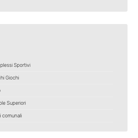
lessi Sportivi
hi Giochi
o
le Superiori
ci comunali