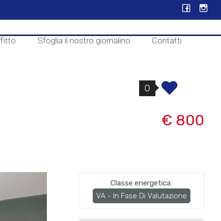
fitto
Sfoglia il nostro giornalino
Contatti
0
€ 800
Classe energetica
:
VA - In Fase Di Valutazione