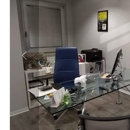
cercare
IL
Provincia
NOSTRO
GIORNALINO
Comune
CONTATTI
Tipologia
-
multiscelta
Qualsiasi
Residenziali