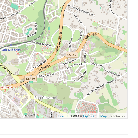
Leaflet
| OSM ©
OpenStreetMap
contributors