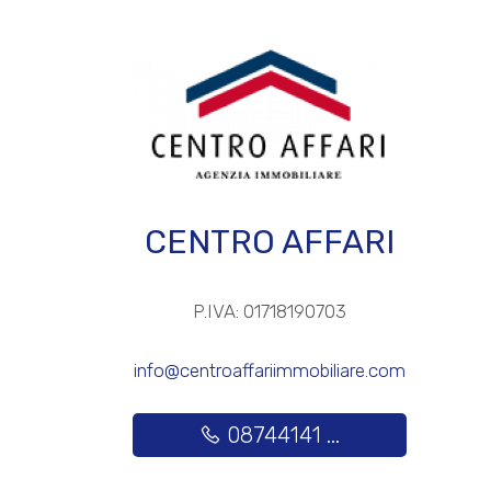
Posto auto/Box
Balcone/Terrazzo
Ascensore
CENTRO AFFARI
Arredato
Nuova costruzione
P.IVA: 01718190703
Lusso
info@centroaffariimmobiliare.com
08744141 ...