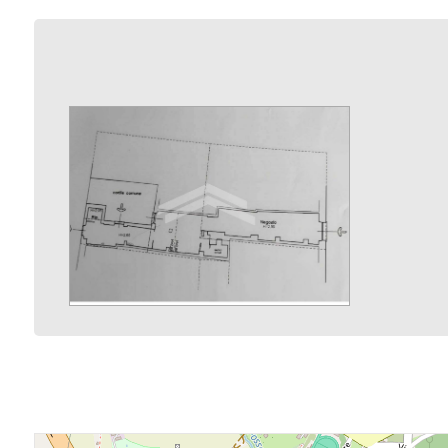
3
4
5
5+
Camere
minime
Qualsiasi
1
2