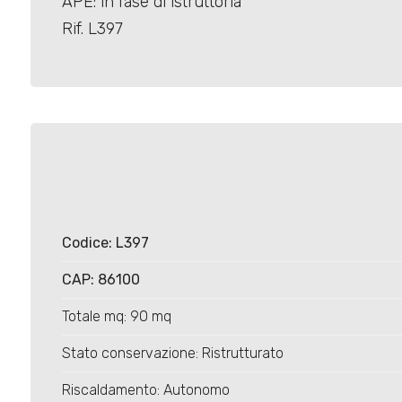
APE: in fase di istruttoria
Rif. L397
Locali
minimi
Qualsiasi
Codice: L397
1
CAP: 86100
2
Totale mq: 90 mq
Stato conservazione: Ristrutturato
3
Riscaldamento: Autonomo