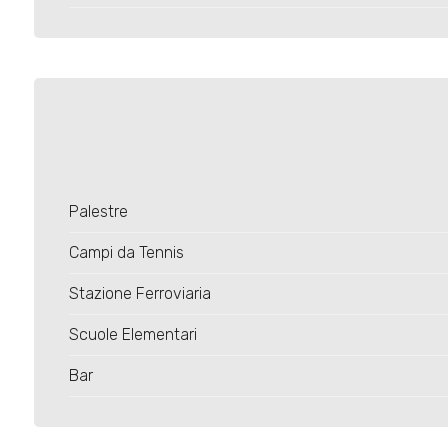
4
5
5+
Bagni
Palestre
minimi
Campi da Tennis
Qualsiasi
Stazione Ferroviaria
1
Scuole Elementari
Bar
2