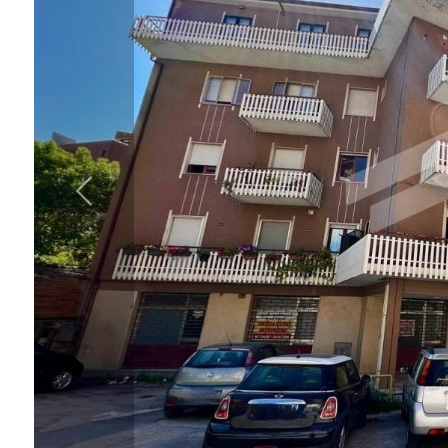
cercare
IL
Provincia
NOSTRO
GIORNALINO
Comune
CONTATTI
Tipologia
-
multiscelta
Qualsiasi
Residenziali