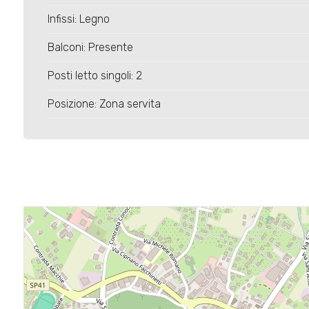
4
Infissi: Legno
5
Balconi: Presente
Posti letto singoli: 2
5+
Posizione: Zona servita
Bagni
minimi
Qualsiasi
1
2