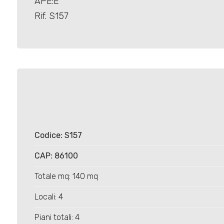
APE:E
Rif. S157
Locali
minimi
Qualsiasi
Codice: S157
1
CAP: 86100
2
Totale mq: 140 mq
Locali: 4
3
Piani totali: 4