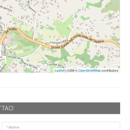
Leaflet
| OSM ©
OpenStreetMap
contributors
TTACI
* Nome