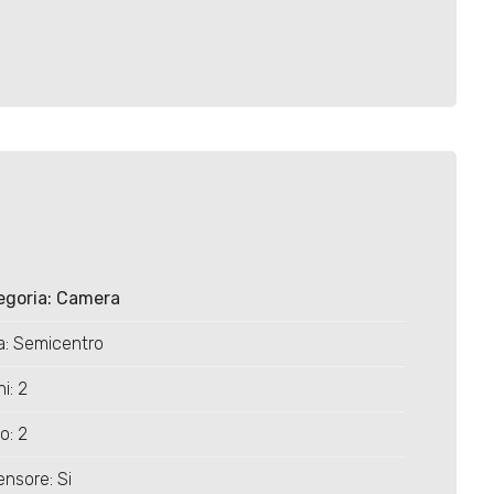
egoria: Camera
a: Semicentro
i: 2
o: 2
nsore: Si