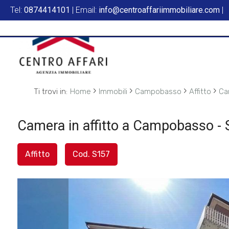
Tel:
0874414101
| Email:
info@centroaffariimmobiliare.com
|
Codice
HOME
L'AGENZIA
Contratto
SERVIZI
›
›
›
›
Ti trovi in:
Home
Immobili
Campobasso
Affitto
Ca
Qualsiasi
IN
Camera in affitto a Campobasso -
Vendita
VENDITA
Affitto
Cod. S157
Affitto
IN
AFFITTO
Scegli
dove
SFOGLIA