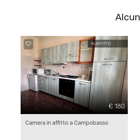
Posto auto/Box
Alcun
Balcone/Terrazzo
IN AFFITTO
Ascensore
Arredato
Nuova costruzione
Lusso
€ 180
Camera in affitto a Campobasso