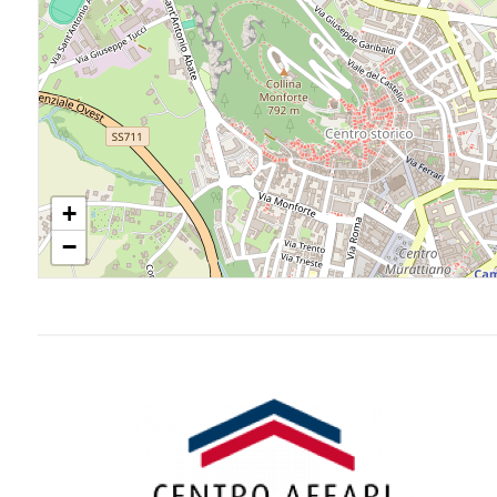
3
4
5
5+
+
−
Camere
minime
Qualsiasi
1
2