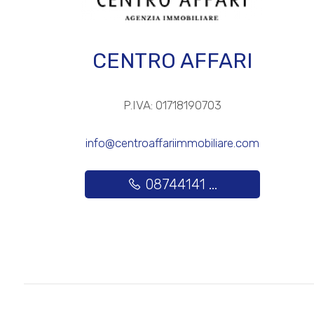
3
CENTRO AFFARI
4
P.IVA: 01718190703
5
info@centroaffariimmobiliare.com
5+
08744141 ...
Altre
opzioni
-
multiscelta
Giardino