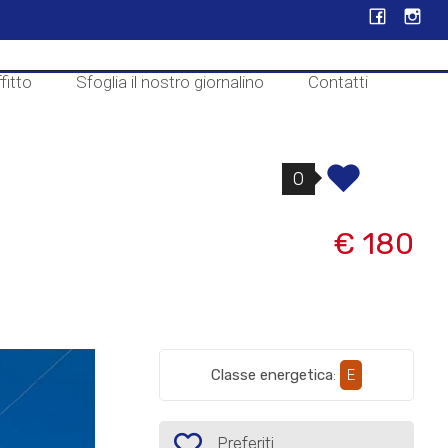
fitto
Sfoglia il nostro giornalino
Contatti
0
€ 180
Classe energetica
:
E
Preferiti: Cod. S157
Preferiti