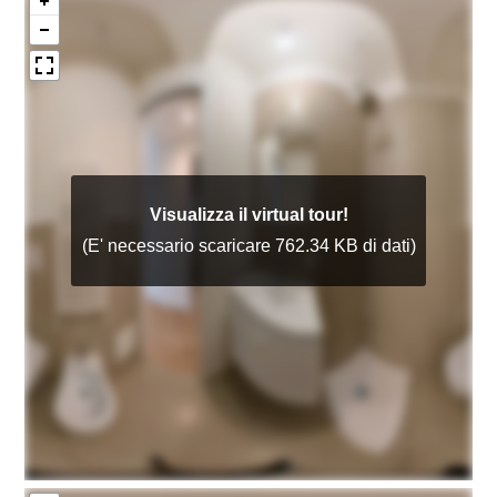
Posto auto/Box
Balcone/Terrazzo
Ascensore
Arredato
Nuova costruzione
Lusso