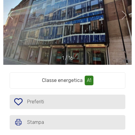
cercare
IL
Provincia
NOSTRO
GIORNALINO
Comune
CONTATTI
1
/
16
Classe energetica
:
A1
Tipologia
-
multiscelta
Preferiti
Preferiti: Cod. CONDO101
Qualsiasi
Stampa
Residenziali