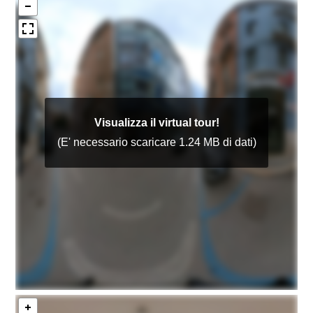
3
4
5
5+
Camere
minime
Qualsiasi
1
2