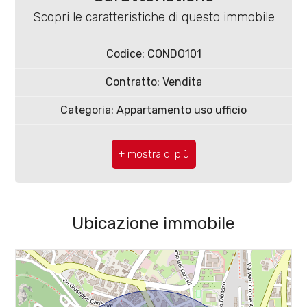
Scopri le caratteristiche di questo immobile
Codice: CONDO101
Contratto: Vendita
Locali
Categoria: Appartamento uso ufficio
minimi
CAP: 86100
Qualsiasi
Comune: Campobasso
1
Zona: Centro
Ubicazione immobile
Totale mq: 47 mq
2
Camere: 2
3
Bagni: 1
Locali: 1