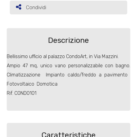
Condividi
Condividi
Commerciali
Terreni
Descrizione
Bellissimo ufficio al palazzo CondoArt, in Via Mazzini.
Prezzo
Ampio 47 mq, unico vano personalizzabile con bagno.
Climatizzazione  Impianto caldo/freddo a pavimento 
Fotovoltaico  Domotica
Rif. CONDO101
Totale
mq
Caratteristiche