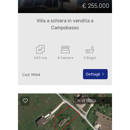
€ 255.000
Villa a schiera in vendita a
Campobasso
240 mq
4 Camere
2 Bagni
Dettagli
Cod. M144
IN VENDITA