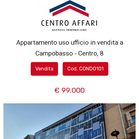
Codice
HOME
L'AGENZIA
Appartamento uso ufficio in vendita a
Contratto
Campobasso - Centro, 8
SERVIZI
Qualsiasi
Vendita
Cod. CONDO101
IN
Vendita
VENDITA
€ 99.000
Affitto
IN
AFFITTO
Scegli
dove
SFOGLIA