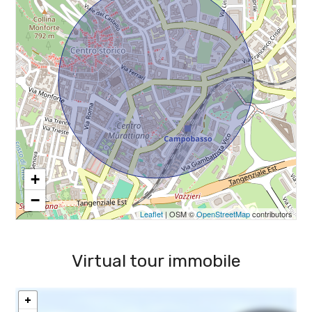
4
Stato conservazione: Ottimo
5
Piano: 1
5+
Piani totali: 5
Riscaldamento: Autonomo
Bagni
Ascensore: Si
minimi
Posizione: Centrale
+
Qualsiasi
−
Leaflet
| OSM ©
OpenStreetMap
contributors
1
Virtual tour immobile
2