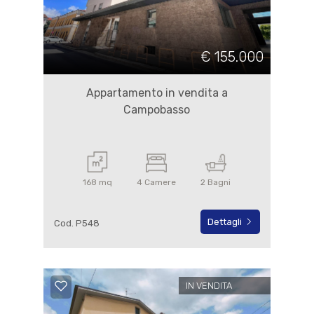
€ 155.000
Appartamento in vendita a
Campobasso
168 mq
4 Camere
2 Bagni
Dettagli
Cod. P548
IN VENDITA