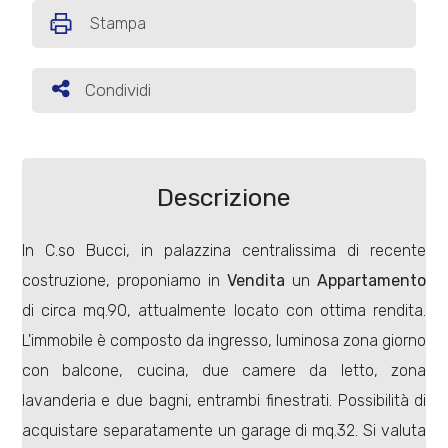
Stampa
Commerciali
Condividi
Condividi
Terreni
Prezzo
Descrizione
In C.so Bucci, in palazzina centralissima di recente
costruzione, proponiamo in
Vendita
un
Appartamento
di circa mq.90, attualmente locato con ottima rendita.
L'immobile è composto da ingresso, luminosa zona giorno
con balcone, cucina, due camere da letto, zona
Totale
mq
lavanderia e due bagni, entrambi finestrati. Possibilità di
acquistare separatamente un garage di mq.32. Si valuta