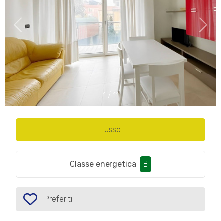
cercare
IL
Provincia
NOSTRO
GIORNALINO
Comune
CONTATTI
1
/
11
Lusso
Tipologia
-
multiscelta
Classe energetica
:
B
Qualsiasi
Preferiti
Preferiti: Cod. P189
Residenziali