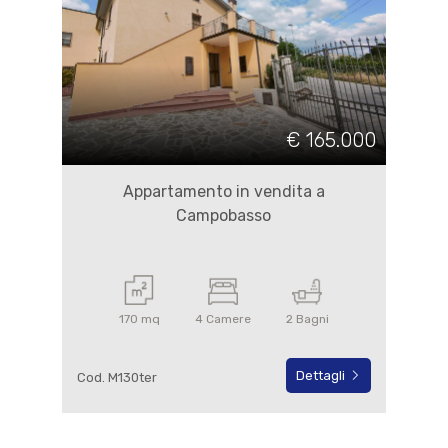
€ 165.000
Appartamento in vendita a
Campobasso
170 mq
4 Camere
2 Bagni
Dettagli
Cod. M130ter