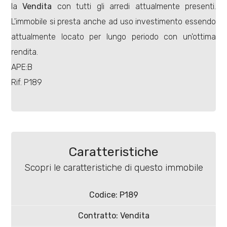
la
Vendita
con tutti gli arredi attualmente presenti.
L'immobile si presta anche ad uso investimento essendo
attualmente locato per lungo periodo con un'ottima
rendita.
APE:B
Locali
Rif. P189
minimi
Qualsiasi
1
Caratteristiche
Scopri le caratteristiche di questo immobile
2
Codice: P189
3
Contratto: Vendita