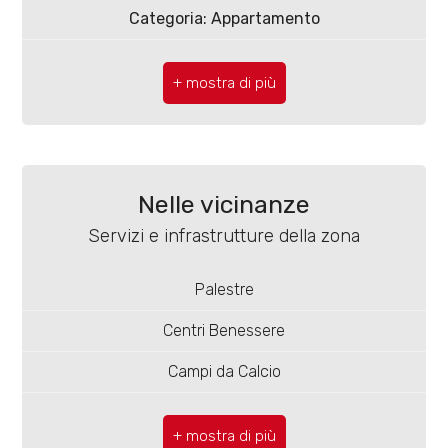
4
Categoria: Appartamento
CAP: 86100
5
Comune: Campobasso
5+
Zona: Centro
Totale mq: 90 mq
Bagni
Nelle vicinanze
minimi
Camere: 2
Servizi e infrastrutture della zona
Bagni: 2
Qualsiasi
Palestre
Locali: 3
Centri Benessere
1
Stato conservazione: Ottimo
Campi da Calcio
Piano: 4
2
Complessi Sportivi
Piani totali: 5