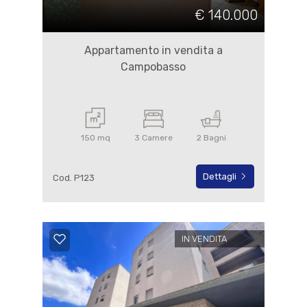
€ 140.000
Appartamento in vendita a
Campobasso
150 mq
3 Camere
2 Bagni
Dettagli
Cod. P123
IN VENDITA