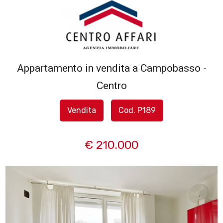
Codice
HOME
L'AGENZIA
Appartamento in vendita a Campobasso -
Contratto
Centro
SERVIZI
Qualsiasi
Vendita
Cod. P189
IN
Vendita
VENDITA
€ 210.000
Affitto
IN
AFFITTO
Scegli
dove
SFOGLIA