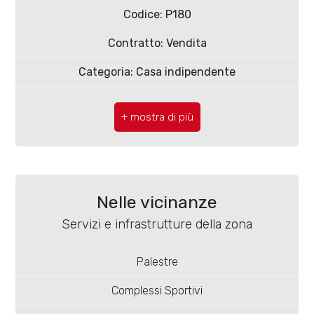
4
Codice: P180
Contratto: Vendita
5
Categoria: Casa indipendente
5+
CAP: 86100
Comune: Campobasso
Bagni
minimi
Zona: Centro storico
Totale mq: 125 mq
Qualsiasi
Nelle vicinanze
Camere: 2
Servizi e infrastrutture della zona
1
Bagni: 2
Palestre
Locali: 5
2
Complessi Sportivi
Stato conservazione: Buono