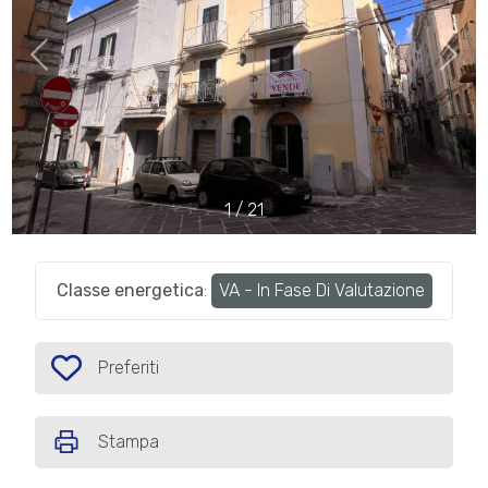
cercare
IL
Provincia
NOSTRO
GIORNALINO
Comune
CONTATTI
1
/
21
Classe energetica
:
VA - In Fase Di Valutazione
Tipologia
-
multiscelta
Preferiti
Preferiti: Cod. P180
Qualsiasi
Stampa
Residenziali