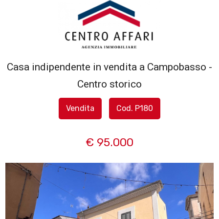
Codice
HOME
L'AGENZIA
Casa indipendente in vendita a Campobasso -
Contratto
Centro storico
SERVIZI
Qualsiasi
Vendita
Cod. P180
IN
Vendita
VENDITA
€ 95.000
Affitto
IN
AFFITTO
Scegli
dove
SFOGLIA