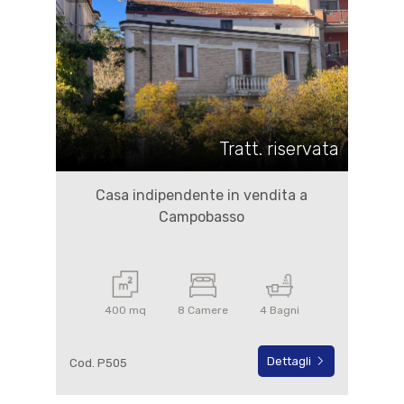
Tratt. riservata
Casa indipendente in vendita a
Campobasso
400 mq
8 Camere
4 Bagni
Dettagli
Cod. P505