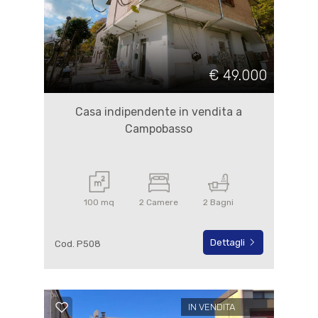
€ 49.000
Casa indipendente in vendita a
Campobasso
100 mq
2 Camere
2 Bagni
Dettagli
Cod. P508
IN VENDITA