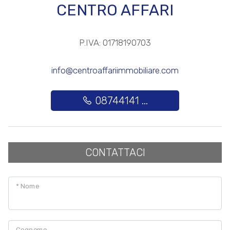
CENTRO AFFARI
Posto auto/Box
P.IVA: 01718190703
Balcone/Terrazzo
info@centroaffariimmobiliare.com
Ascensore
08744141 ...
Arredato
Nuova costruzione
CONTATTACI
Lusso
* Nome
Cognome