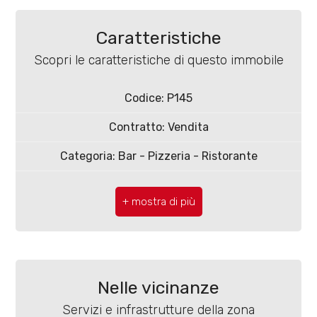
Caratteristiche
Scopri le caratteristiche di questo immobile
Locali
Codice: P145
minimi
Contratto: Vendita
Categoria: Bar - Pizzeria - Ristorante
Qualsiasi
CAP: 86100
1
Comune: Campobasso
2
Zona: Centro storico
Totale mq: 140 mq
3
Nelle vicinanze
Bagni: 2
Servizi e infrastrutture della zona