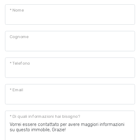
* Nome
Posto auto/Box
Balcone/Terrazzo
Cognome
Ascensore
* Telefono
Arredato
Nuova costruzione
* Email
Lusso
* Di quali informazioni hai bisogno?