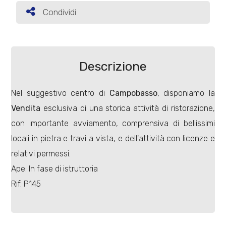
Condividi
Condividi
Commerciali
Terreni
Descrizione
Nel suggestivo centro di
Campobasso
, disponiamo la
Prezzo
Vendita
esclusiva di una storica attività di ristorazione,
con importante avviamento, comprensiva di bellissimi
locali in pietra e travi a vista, e dell'attività con licenze e
relativi permessi.
Ape: In fase di istruttoria
Rif. P145
Totale
mq