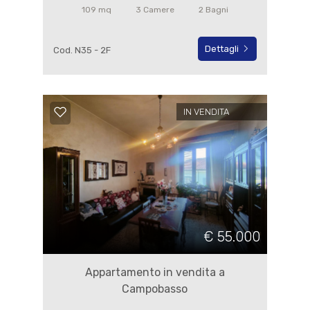
109 mq
3 Camere
2 Bagni
Dettagli
Cod. N35 - 2F
IN VENDITA
€ 55.000
Appartamento in vendita a
Campobasso