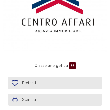
cercare
IL
Provincia
NOSTRO
GIORNALINO
Comune
CONTATTI
1
/
1
Classe energetica
:
G
Tipologia
-
multiscelta
Preferiti
Preferiti: Cod. P145
Qualsiasi
Stampa
Residenziali