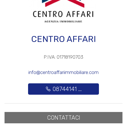
3
4
CENTRO AFFARI
5
P.IVA: 01718190703
5+
info@centroaffariimmobiliare.com
Altre
08744141 ...
opzioni
-
multiscelta
CONTATTACI
Giardino