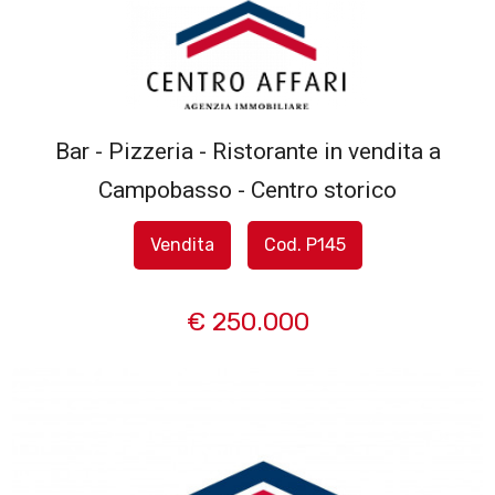
Codice
HOME
L'AGENZIA
Bar - Pizzeria - Ristorante in vendita a
Contratto
Campobasso - Centro storico
SERVIZI
Qualsiasi
Vendita
Cod. P145
IN
Vendita
VENDITA
€ 250.000
Affitto
IN
AFFITTO
Scegli
dove
SFOGLIA