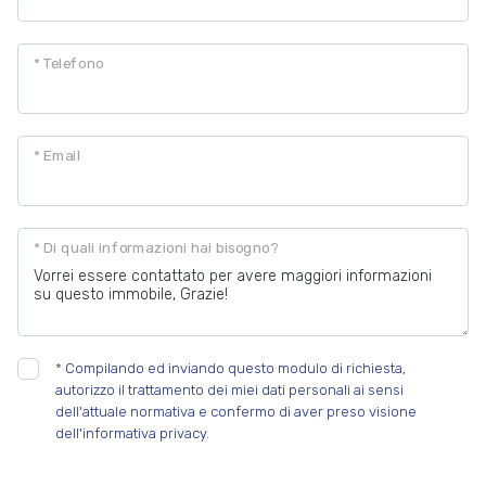
Posto auto/Box
* Telefono
Balcone/Terrazzo
* Email
Ascensore
Arredato
* Di quali informazioni hai bisogno?
Nuova costruzione
Lusso
*
Compilando ed inviando questo modulo di richiesta,
autorizzo il trattamento dei miei dati personali ai sensi
dell'attuale normativa e confermo di aver preso visione
dell'informativa privacy.