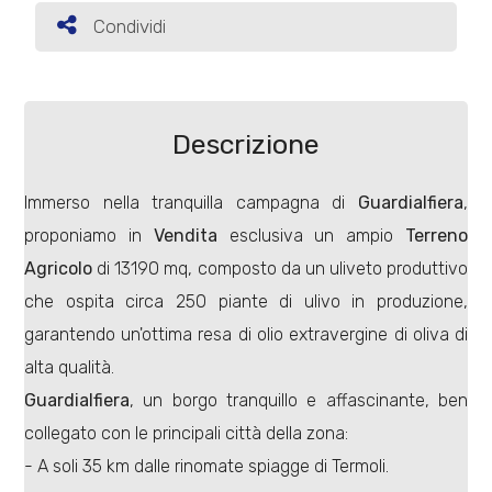
Condividi
Condividi
Commerciali
Terreni
Descrizione
Immerso nella tranquilla campagna di
Guardialfiera
,
Prezzo
proponiamo in
Vendita
esclusiva un ampio
Terreno
Agricolo
di 13190 mq, composto da un uliveto produttivo
che ospita circa 250 piante di ulivo in produzione,
garantendo un'ottima resa di olio extravergine di oliva di
alta qualità.
Guardialfiera
, un borgo tranquillo e affascinante, ben
Totale
collegato con le principali città della zona:
mq
- A soli 35 km dalle rinomate spiagge di Termoli.