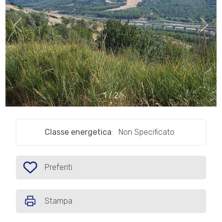
cercare
IL
Provincia
NOSTRO
GIORNALINO
Comune
CONTATTI
1
/
2
Classe energetica
:
Non Specificato
Tipologia
-
multiscelta
Preferiti
Preferiti: Cod. AG05
Qualsiasi
Stampa
Residenziali