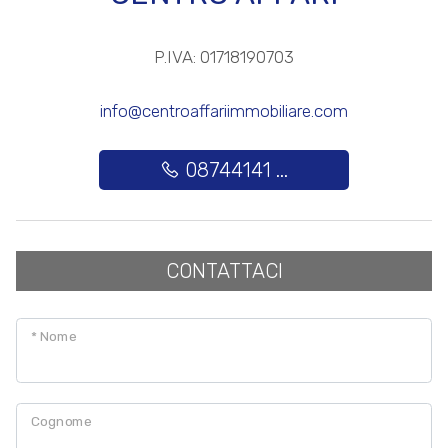
3
P.IVA: 01718190703
info@centroaffariimmobiliare.com
4
08744141 ...
5
5+
CONTATTACI
Altre
opzioni
* Nome
-
multiscelta
Cognome
Giardino