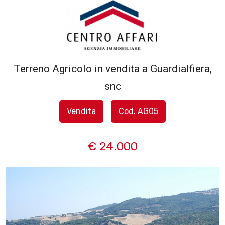
Codice
HOME
L'AGENZIA
Terreno Agricolo in vendita a Guardialfiera,
Contratto
snc
SERVIZI
Qualsiasi
Vendita
Cod. AG05
IN
Vendita
VENDITA
€ 24.000
Affitto
IN
AFFITTO
Scegli
dove
SFOGLIA