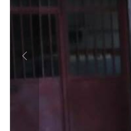
cercare
IL
Provincia
NOSTRO
GIORNALINO
Comune
CONTATTI
Tipologia
-
multiscelta
Qualsiasi
Residenziali