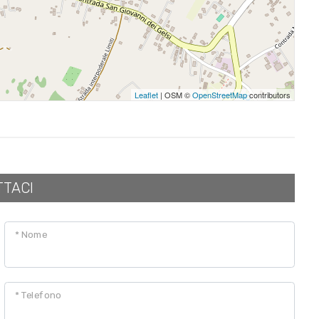
Leaflet
| OSM ©
OpenStreetMap
contributors
TTACI
* Nome
* Telefono