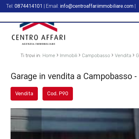
Tel:
0874414101
| Email:
info@centroaffariimmobiliare.com
|
Codice
HOME
L'AGENZIA
Contratto
SERVIZI
›
›
›
›
Ti trovi in:
Home
Immobili
Campobasso
Vendita
G
Qualsiasi
IN
Garage in vendita a Campobasso -
Vendita
VENDITA
Vendita
Cod. P90
Affitto
IN
AFFITTO
Scegli
dove
SFOGLIA