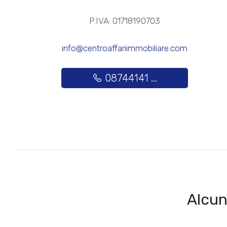
P.IVA: 01718190703
Posto auto/Box
info@centroaffariimmobiliare.com
Balcone/Terrazzo
08744141 ...
Ascensore
Arredato
Nuova costruzione
Lusso
Alcun