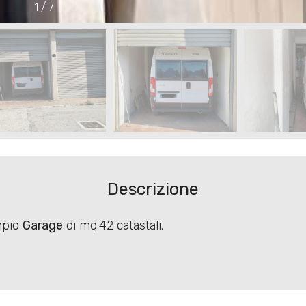
1
/
7
Descrizione
mpio
Garage
di mq.42 catastali.