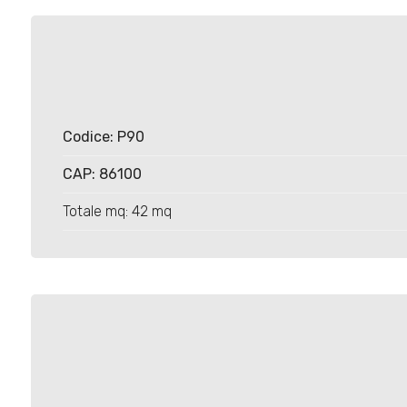
Locali
Codice: P90
minimi
CAP: 86100
Qualsiasi
Totale mq: 42 mq
1
2
3