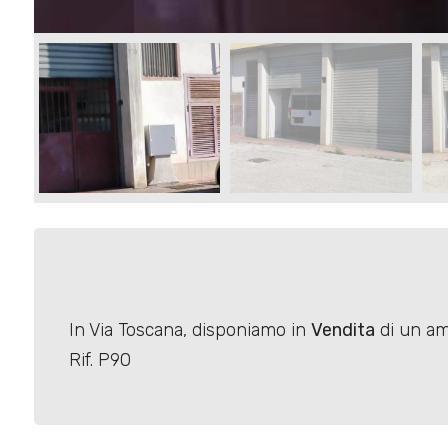
Commerciali
Terreni
Prezzo
In Via Toscana, disponiamo in
Vendita
di un a
Rif. P90
Totale
mq