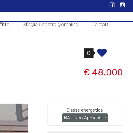
fitto
Sfoglia il nostro giornalino
Contatti
0
€ 48.000
Classe energetica
:
NA - Non Applicabile