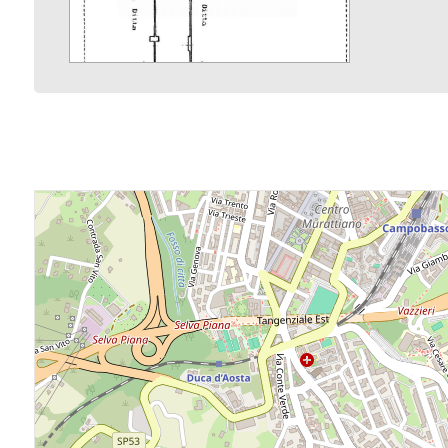
3
4
5
5+
Camere
minime
Qualsiasi
1
2