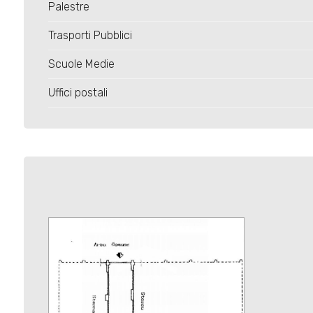
4
Palestre
Trasporti Pubblici
5
Scuole Medie
5+
Uffici postali
Bagni
minimi
Qualsiasi
1
2