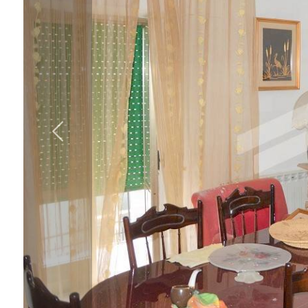
cercare
IL
Provincia
NOSTRO
GIORNALINO
Comune
CONTATTI
Tipologia
-
multiscelta
Qualsiasi
Residenziali