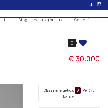
fitto
Sfoglia il nostro giornalino
Contatti
0
€ 30.000
Classe energetica
:
G
IPe
: 670
kwh/㎡