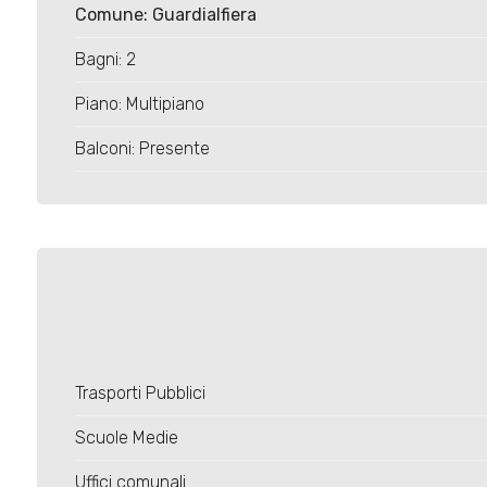
4
Comune: Guardialfiera
Bagni: 2
5
Piano: Multipiano
5+
Balconi: Presente
Bagni
minimi
Qualsiasi
1
Trasporti Pubblici
2
Scuole Medie
Uffici comunali