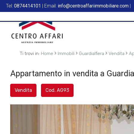
Tel:
0874414101
| Email:
info@centroaffariimmobiliare.com
|
Codice
HOME
L'AGENZIA
Contratto
SERVIZI
›
›
›
›
Ti trovi in:
Home
Immobili
Guardialfiera
Vendita
Ap
Qualsiasi
IN
Appartamento in vendita a Guardial
Vendita
VENDITA
Vendita
Cod. AG93
Affitto
IN
AFFITTO
Scegli
dove
SFOGLIA