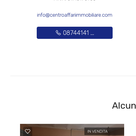
Posto auto/Box
info@centroaffariimmobiliare.com
Balcone/Terrazzo
08744141 ...
Ascensore
Arredato
Nuova costruzione
Lusso
Alcun
IN VENDITA