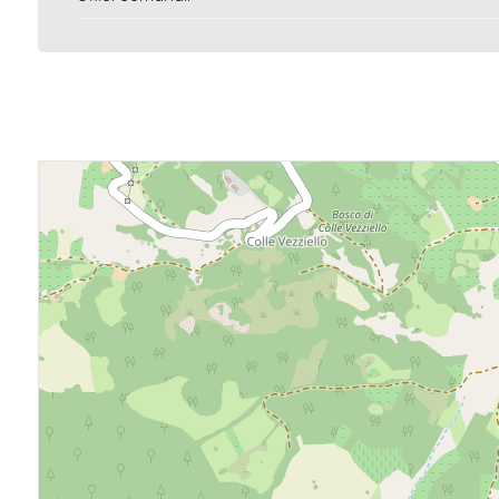
3
4
5
5+
Camere
minime
Qualsiasi
1
2