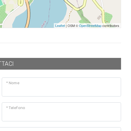
Leaflet
| OSM ©
OpenStreetMap
contributors
TTACI
* Nome
* Telefono