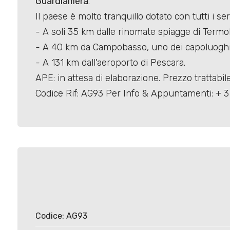
Guardialfiera
.
Il paese è molto tranquillo dotato con tutti i se
- A soli 35 km dalle rinomate spiagge di Termol
- A 40 km da Campobasso, uno dei capoluoghi 
- A 131 km dall'aeroporto di Pescara.
Locali
APE: in attesa di elaborazione. Prezzo trattabile
minimi
Codice Rif: AG93 Per Info & Appuntamenti: + 3 
Qualsiasi
1
2
3
Codice: AG93