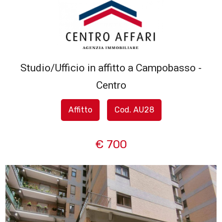
Codice
HOME
L'AGENZIA
Studio/Ufficio in affitto a Campobasso -
Contratto
Centro
SERVIZI
Qualsiasi
Affitto
Cod. AU28
IN
Vendita
VENDITA
€ 700
Affitto
IN
AFFITTO
Scegli
dove
SFOGLIA