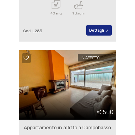
40 mq
1 Bagni
Dettagli
Cod. L283
IN AFFITTO
€ 500
Appartamento in affitto a Campobasso