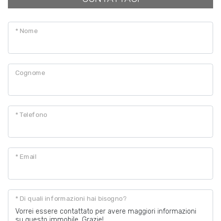
Posto auto/Box
* Nome
Balcone/Terrazzo
Cognome
Ascensore
Arredato
* Telefono
Nuova costruzione
* Email
Lusso
* Di quali informazioni hai bisogno?