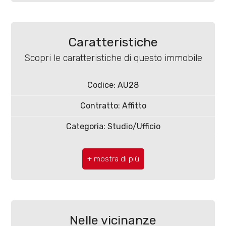
Caratteristiche
Scopri le caratteristiche di questo immobile
Locali
minimi
Codice: AU28
Contratto: Affitto
Qualsiasi
Categoria: Studio/Ufficio
1
CAP: 86100
Comune: Campobasso
2
Zona: Centro
3
Totale mq: 116 mq
Nelle vicinanze