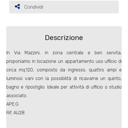
Condividi
Condividi
Commerciali
Terreni
Descrizione
In Via Mazzini, in zona centrale e ben servita,
Prezzo
proponiamo in locazione un appartamento uso ufficio di
circa mq.120, composto da ingresso, quattro ampi e
luminosi vani con la possibilità di ricavarne un quinto,
bagno e ripostiglio. Ideale per attività di ufficio o studio
associato.
APE:G
Totale
Rif. AU28
mq