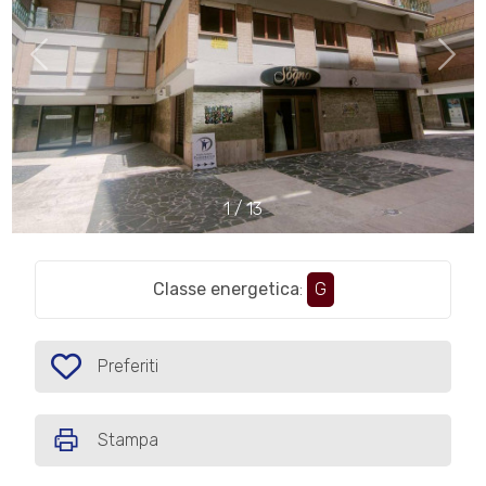
cercare
IL
Provincia
NOSTRO
GIORNALINO
Comune
CONTATTI
1
/
13
Classe energetica
:
G
Tipologia
-
multiscelta
Preferiti
Preferiti: Cod. AU28
Qualsiasi
Stampa
Residenziali