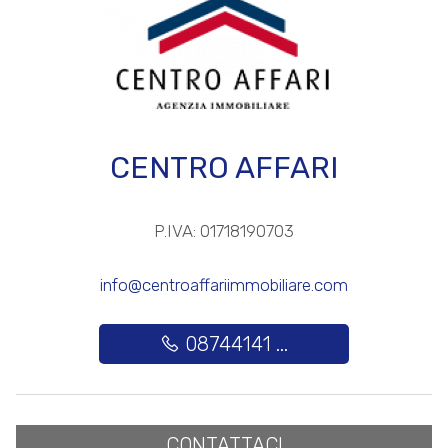
3
4
CENTRO AFFARI
5
5+
P.IVA: 01718190703
info@centroaffariimmobiliare.com
Altre
opzioni
08744141 ...
-
multiscelta
Giardino
CONTATTACI