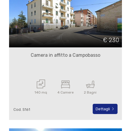
€ 230
Locali
minimi
Camera in affitto a Campobasso
Qualsiasi
1
140 mq
4 Camere
2 Bagni
2
Dettagli
Cod. S161
3