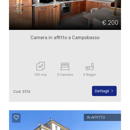
Commerciali
€ 200
Terreni
Camera in affitto a Campobasso
Prezzo
130 mq
3 Camere
2 Bagni
Dettagli
Cod. S176
Totale
mq
IN AFFITTO