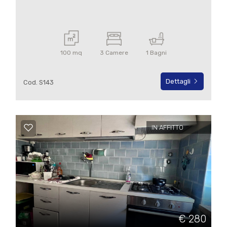
100 mq
3 Camere
1 Bagni
Dettagli
Cod. S143
IN AFFITTO
€ 280