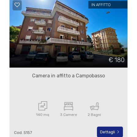
4
IN AFFITTO
5
5+
Bagni
€ 180
minimi
Camera in affitto a Campobasso
Qualsiasi
1
140 mq
3 Camere
2 Bagni
2
Dettagli
Cod. S157