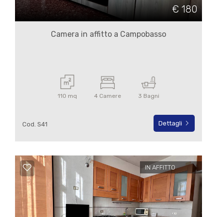
cercare
€ 180
IL
Campobasso
NOSTRO
Camera in affitto a Campobasso
GIORNALINO
Campobasso
CONTATTI
110 mq
4 Camere
3 Bagni
Dettagli
Cod. S41
Tipologia
-
multiscelta
IN AFFITTO
Qualsiasi
Residenziali