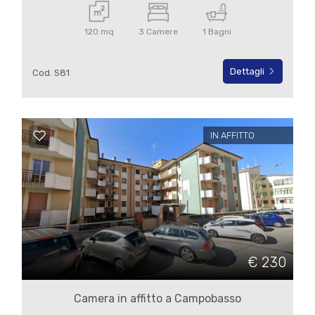
Posto auto/Box
120 mq
3 Camere
1 Bagni
Balcone/Terrazzo
Dettagli
Cod. S81
Ascensore
IN AFFITTO
Arredato
Nuova costruzione
Lusso
€ 230
Camera in affitto a Campobasso