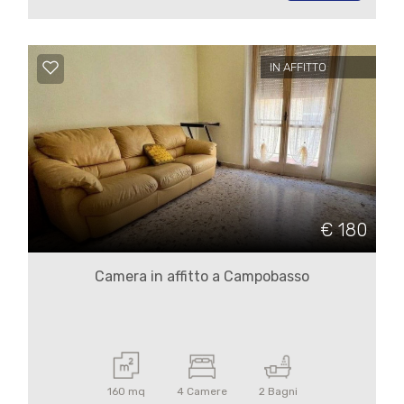
3
4
IN AFFITTO
5
5+
Camere
€ 180
minime
Camera in affitto a Campobasso
Qualsiasi
1
160 mq
4 Camere
2 Bagni
2