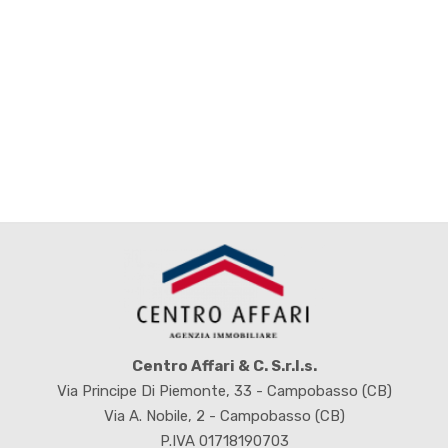
4
5
5+
Bagni
minimi
Qualsiasi
1
Centro Affari & C. S.r.l.s.
2
Via Principe Di Piemonte, 33 - Campobasso (CB)
Via A. Nobile, 2 - Campobasso (CB)
P.IVA 01718190703