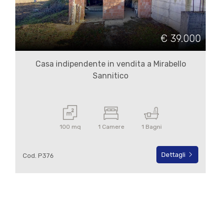
Commerciali
€ 39.000
Terreni
Casa indipendente in vendita a Mirabello
Sannitico
Prezzo
100 mq
1 Camere
1 Bagni
Dettagli
Cod. P376
Totale
mq