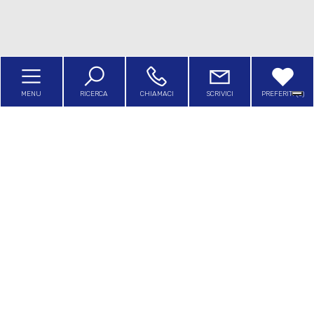
3
4
Home
5
MENU
RICERCA
CHIAMACI
SCRIVICI
PREFERITI (
0
)
L'Agenzia
5+
Servizi
Camere
In Affitto
minime
Sfoglia il nostro giornalino
Qualsiasi
Contatti
1
2