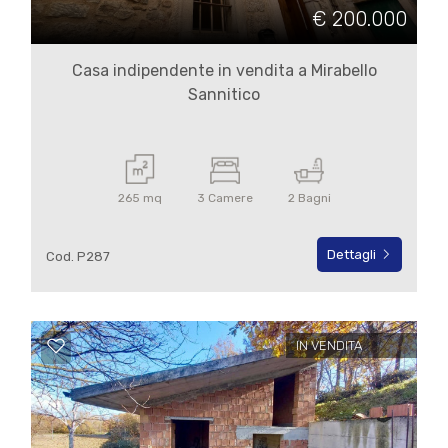
cercare
€ 200.000
IL
Campobasso
NOSTRO
Casa indipendente in vendita a Mirabello
Sannitico
GIORNALINO
Mirabello Sannitico
CONTATTI
265 mq
3 Camere
2 Bagni
Dettagli
Cod. P287
Tipologia
-
multiscelta
IN VENDITA
Qualsiasi
Residenziali