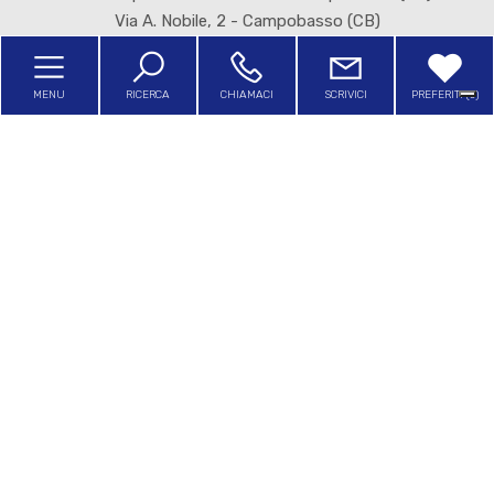
4
Via A. Nobile, 2 - Campobasso (CB)
P.IVA 01718190703
5
MENU
RICERCA
CHIAMACI
SCRIVICI
PREFERITI (
0
)
5+
Home
Bagni
L'Agenzia
minimi
Servizi
Qualsiasi
In Affitto
1
Sfoglia il nostro giornalino
2
Contatti