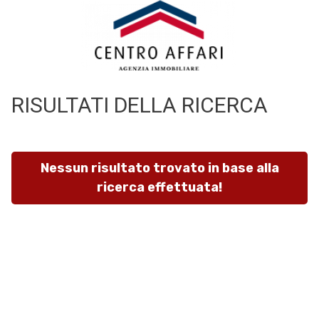
Codice
HOME
L'AGENZIA
RISULTATI DELLA RICERCA
Contratto
SERVIZI
Qualsiasi
Nessun risultato trovato in base alla
IN
ricerca effettuata!
Vendita
VENDITA
Affitto
IN
AFFITTO
Scegli
dove
SFOGLIA