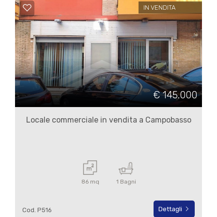
4
IN VENDITA
5
5+
Bagni
€ 145.000
minimi
Locale commerciale in vendita a Campobasso
Qualsiasi
1
86 mq
1 Bagni
2
Dettagli
Cod. P516