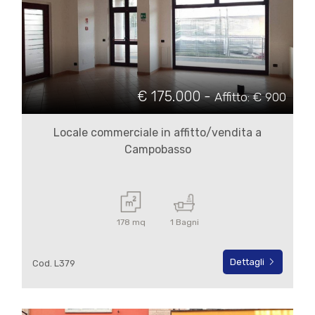
€ 175.000 -
Locali
Affitto: € 900
minimi
Locale commerciale in affitto/vendita a
Campobasso
Qualsiasi
1
178 mq
1 Bagni
2
Dettagli
Cod. L379
3