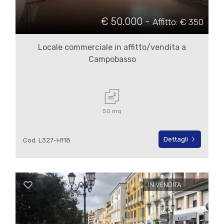
€ 50.000 -
Affitto: € 350
Locale commerciale in affitto/vendita a
Campobasso
50 mq
Dettagli
Cod. L327-H118
IN VENDITA