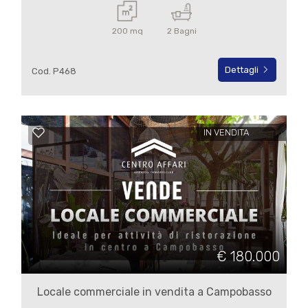
Posto auto/Box
200 mq
2 Bagni
Balcone/Terrazzo
Dettagli
Cod. P468
Ascensore
IN VENDITA
Arredato
Nuova costruzione
Lusso
€ 180.000
Locale commerciale in vendita a Campobasso