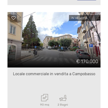
3
4
IN VENDITA
5
5+
Camere
€ 170.000
minime
Locale commerciale in vendita a Campobasso
Qualsiasi
1
90 mq
2 Bagni
2