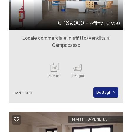
Commerciali
€ 189.000 -
Affitto: € 950
Terreni
Locale commerciale in affitto/vendita a
Campobasso
Prezzo
209 mq
1 Bagni
Dettagli
Cod. L380
Totale
mq
IN AFFITTO/VENDITA