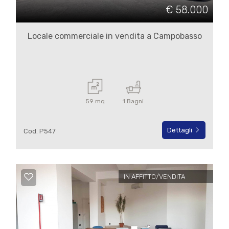
cercare
€ 58.000
IL
Campobasso
NOSTRO
Locale commerciale in vendita a Campobasso
GIORNALINO
Campobasso
CONTATTI
59 mq
1 Bagni
Dettagli
Cod. P547
Tipologia
-
multiscelta
IN AFFITTO/VENDITA
Qualsiasi
Residenziali