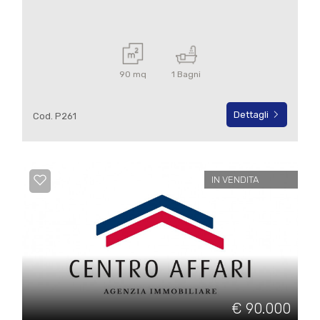
90 mq
1 Bagni
Dettagli
Cod. P261
IN VENDITA
€ 90.000