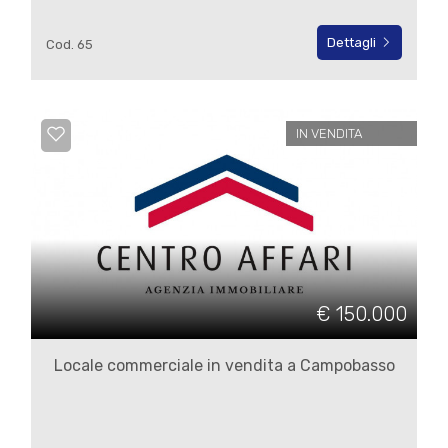
Dettagli
Cod. 65
3
4
IN VENDITA
5
5+
Altre
€ 150.000
opzioni
-
Locale commerciale in vendita a Campobasso
multiscelta
Giardino