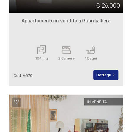
cercare
€ 26.000
IL
Campobasso
NOSTRO
Appartamento in vendita a Guardialfiera
GIORNALINO
Guardialfiera
CONTATTI
104 mq
2 Camere
1 Bagni
Dettagli
Cod. AG70
Tipologia
-
multiscelta
IN VENDITA
Qualsiasi
Residenziali