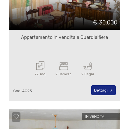
Commerciali
€ 30.000
Terreni
Appartamento in vendita a Guardialfiera
Prezzo
66 mq
2 Camere
2 Bagni
Dettagli
Cod. AG93
Totale
mq
IN VENDITA