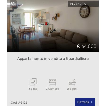
4
IN VENDITA
5
5+
Bagni
€ 64.000
minimi
Appartamento in vendita a Guardialfiera
Qualsiasi
1
65 mq
2 Camere
2 Bagni
2
Dettagli
Cod. AG126