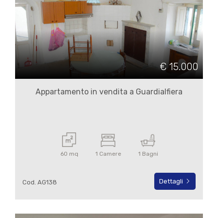
€ 15.000
Locali
minimi
Appartamento in vendita a Guardialfiera
Qualsiasi
1
60 mq
1 Camere
1 Bagni
2
Dettagli
Cod. AG138
3