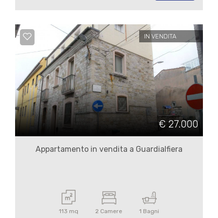
3
4
IN VENDITA
5
5+
Camere
€ 27.000
minime
Appartamento in vendita a Guardialfiera
Qualsiasi
1
113 mq
2 Camere
1 Bagni
2