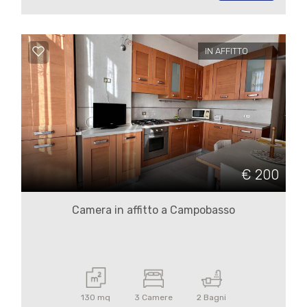
3
4
IN AFFITTO
5
5+
Camere
€ 200
minime
Camera in affitto a Campobasso
Qualsiasi
1
130 mq
3 Camere
2 Bagni
2