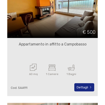
€ 500
Locali
minimi
Appartamento in affitto a Campobasso
Qualsiasi
1
60 mq
1 Camere
1 Bagni
2
Dettagli
Cod. 5AA111
3