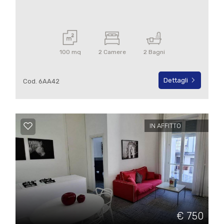
100 mq
2 Camere
2 Bagni
Dettagli
Cod. 6AA42
IN AFFITTO
€ 750