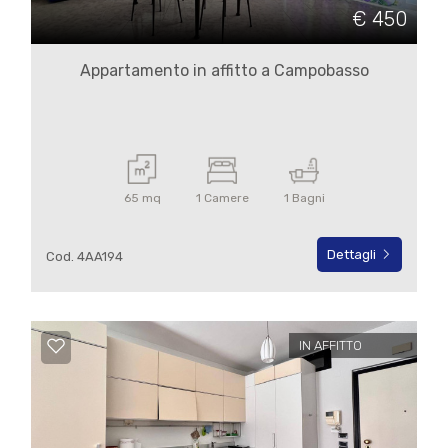
cercare
€ 450
IL
Campobasso
NOSTRO
Appartamento in affitto a Campobasso
GIORNALINO
Campobasso
CONTATTI
65 mq
1 Camere
1 Bagni
Dettagli
Cod. 4AA194
Tipologia
-
multiscelta
IN AFFITTO
Qualsiasi
Residenziali