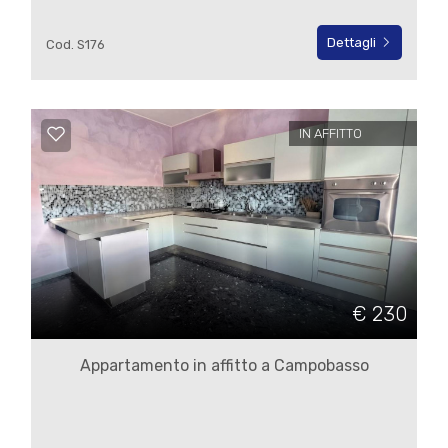
Dettagli
Cod. S176
3
4
IN AFFITTO
5
5+
Altre
€ 230
opzioni
-
Appartamento in affitto a Campobasso
multiscelta
Giardino