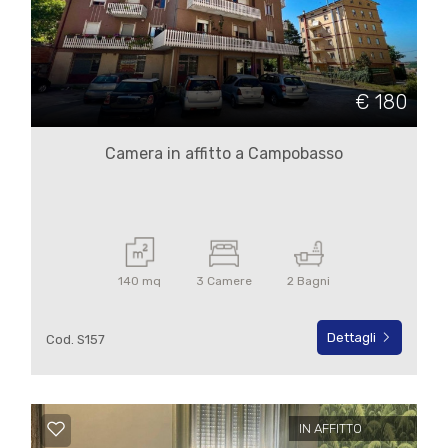
€ 180
Camera in affitto a Campobasso
140 mq
3 Camere
2 Bagni
Dettagli
Cod. S157
IN AFFITTO