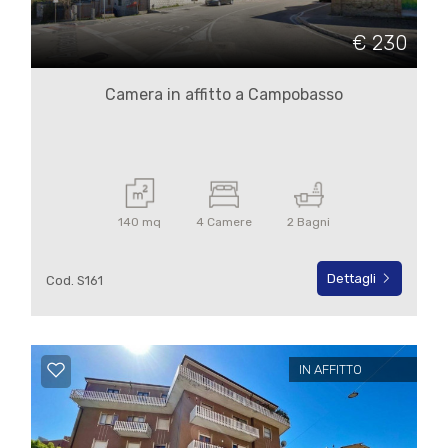
€ 230
Camera in affitto a Campobasso
140 mq
4 Camere
2 Bagni
Dettagli
Cod. S161
IN AFFITTO