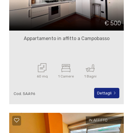
Commerciali
€ 500
Terreni
Appartamento in affitto a Campobasso
Prezzo
60 mq
1 Camere
1 Bagni
Dettagli
Cod. 5AA96
Totale
mq
IN AFFITTO