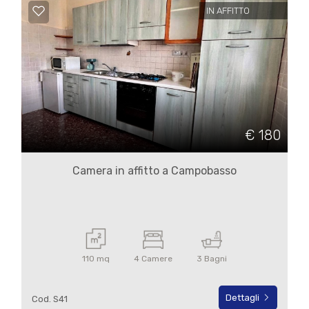
4
IN AFFITTO
5
5+
Bagni
€ 180
minimi
Camera in affitto a Campobasso
Qualsiasi
1
110 mq
4 Camere
3 Bagni
2
Dettagli
Cod. S41