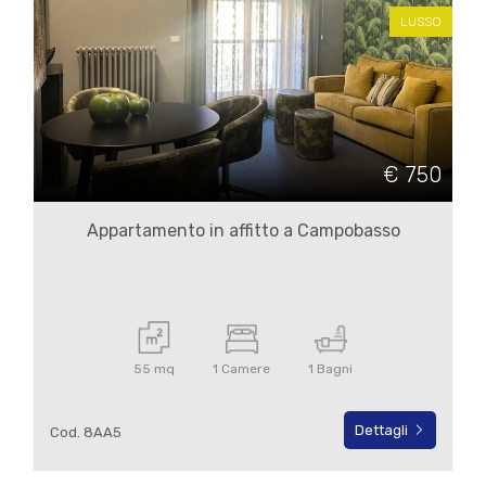
LUSSO
€ 750
Appartamento in affitto a Campobasso
55 mq
1 Camere
1 Bagni
Dettagli
Cod. 8AA5