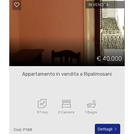
4
IN VENDITA
5
5+
Bagni
€ 40.000
minimi
Appartamento in vendita a Ripalimosani
Qualsiasi
1
97 mq
2 Camere
1 Bagni
2
Dettagli
Cod. P148