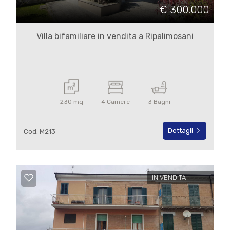
cercare
€ 300.000
IL
Campobasso
NOSTRO
Villa bifamiliare in vendita a Ripalimosani
GIORNALINO
Ripalimosani
CONTATTI
230 mq
4 Camere
3 Bagni
Dettagli
Cod. M213
Tipologia
-
multiscelta
IN VENDITA
Qualsiasi
Residenziali