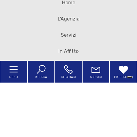
Home
Posto auto/Box
L'Agenzia
Balcone/Terrazzo
Servizi
Ascensore
In Affitto
Arredato
Sfoglia il nostro giornalino
MENU
RICERCA
CHIAMACI
SCRIVICI
PREFERITI (
0
)
Contatti
Nuova costruzione
Lusso
Sitemap
Privacy Policy