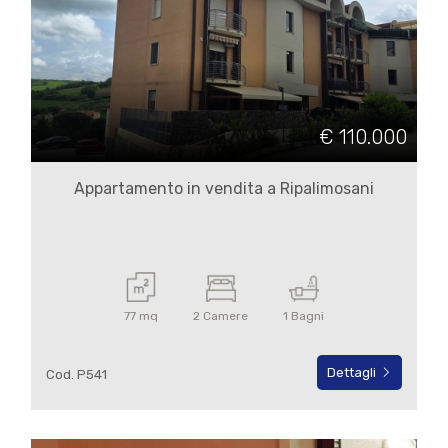
€ 110.000
Locali
minimi
Appartamento in vendita a Ripalimosani
Qualsiasi
1
77 mq
2 Camere
1 Bagni
2
Dettagli
Cod. P541
3