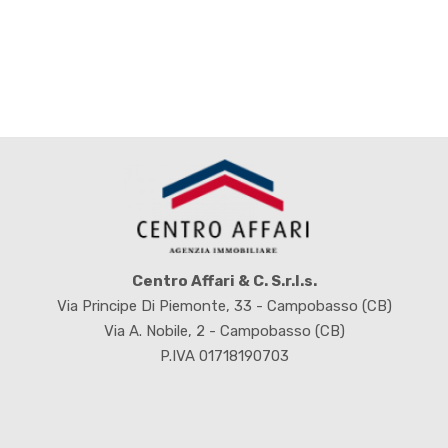
3
4
5
5+
Centro Affari & C. S.r.l.s.
Altre
Via Principe Di Piemonte, 33 - Campobasso (CB)
opzioni
Via A. Nobile, 2 - Campobasso (CB)
-
P.IVA 01718190703
multiscelta
Giardino