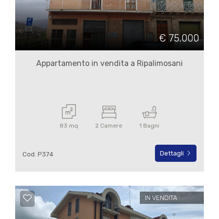
Commerciali
€ 75.000
Terreni
Appartamento in vendita a Ripalimosani
Prezzo
83 mq
2 Camere
1 Bagni
Dettagli
Cod. P374
Totale
mq
IN VENDITA