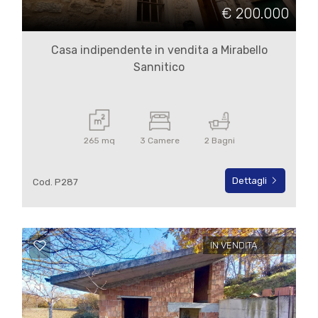
cercare
€ 200.000
IL
Campobasso
NOSTRO
Casa indipendente in vendita a Mirabello
Sannitico
GIORNALINO
Mirabello Sannitico
CONTATTI
265 mq
3 Camere
2 Bagni
Dettagli
Cod. P287
Tipologia
-
multiscelta
IN VENDITA
Qualsiasi
Residenziali