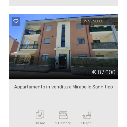
3
4
IN VENDITA
5
5+
Camere
€ 87.000
minime
Appartamento in vendita a Mirabello Sannitico
Qualsiasi
1
80 mq
2 Camere
1 Bagni
2