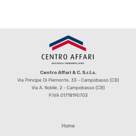
Posto auto/Box
Balcone/Terrazzo
Ascensore
Arredato
Centro Affari & C. S.r.l.s.
Via Principe Di Piemonte, 33 - Campobasso (CB)
Nuova costruzione
Via A. Nobile, 2 - Campobasso (CB)
P.IVA 01718190703
Lusso
Home