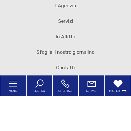
L'Agenzia
Servizi
In Affitto
Sfoglia il nostro giornalino
Contatti
MENU
RICERCA
CHIAMACI
SCRIVICI
PREFERITI (
0
)
Sitemap
Privacy Policy
Cookie Policy