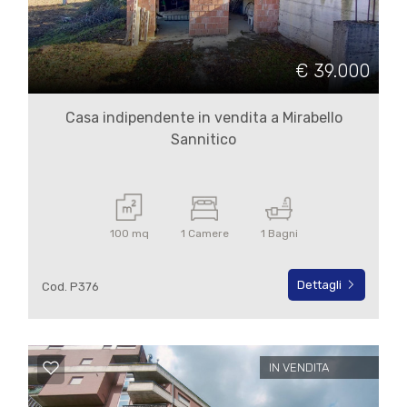
Commerciali
€ 39.000
Terreni
Casa indipendente in vendita a Mirabello
Sannitico
Prezzo
100 mq
1 Camere
1 Bagni
Dettagli
Cod. P376
Totale
mq
IN VENDITA