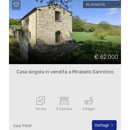
4
IN VENDITA
5
5+
Bagni
€ 62.000
minimi
Casa singola in vendita a Mirabello Sannitico
Qualsiasi
1
96 mq
2 Camere
2 Bagni
2
Dettagli
Cod. P539