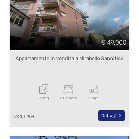
€ 49.000
Locali
minimi
Appartamento in vendita a Mirabello Sannitico
Qualsiasi
1
71 mq
2 Camere
1 Bagni
2
Dettagli
Cod. P484
3