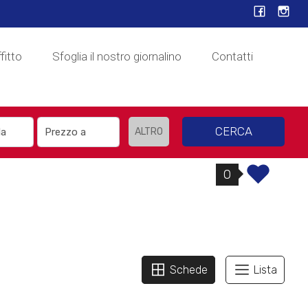
fitto
Sfoglia il nostro giornalino
Contatti
CERCA
ALTRO
0
Schede
Lista