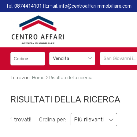
Tel:
0874414101
| Email:
info@centroaffariimmobiliare.com
|
Codice
HOME
L'AGENZIA
Contratto
SERVIZI
Vendita
San Giovanni in Galdo
Qualsiasi
IN
›
Ti trovi in:
Home
Risultati della ricerca
Vendita
VENDITA
RISULTATI DELLA RICERCA
Affitto
IN
AFFITTO
1 trovati!
Ordina per:
Più rilevanti
Scegli
dove
SFOGLIA